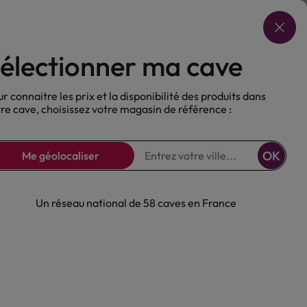
Choisir ma cave
électionner ma cave
ux
Nos Bières
Sans alcool
r connaitre les prix et la disponibilité des produits dans
re cave, choisissez votre magasin de référence :
OK
Me géolocaliser
Un réseau national de 58 caves en France
ntation 2005