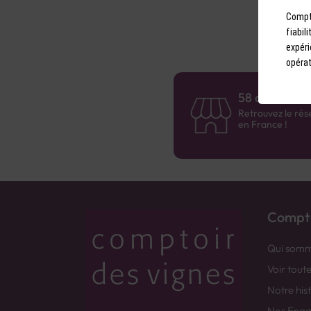
Compto
fiabil
expéri
opérat
58 caves en 
Retrouvez le rés
en France !
Compto
Qui somm
Voir tout
Notre his
Nos Eng