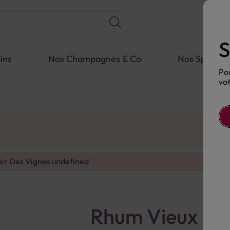
S
ins
Nos Champagnes & Co
Nos Spiritue
Pou
vot
oir Des Vignes
undefined
Rhum Vieux Pla