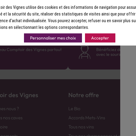
avec une très légère amertume boisée
détonnant mais délicieusement enrobé
ir des Vignes utilise des cookies et des informations de navigation pour assur
ité et la sécurité du site, réaliser des statistiques de visites ainsi que pour offri
finale porte les traces d'un rhum bi
ence d'achat individualisée. Vous pouvez accepter, refuser ou en savoir plus su
sauvages.
ions en sélectionnant les options correspondantes.
Personnaliser mes choix
Accepter
France
Des cavistes à v
eau Comptoir des Vignes partout
Bénéficiez de consei
avec le sourire :)
ir des Vignes
Notre offre
es nous ?
Le Bio
es nos caves
Accords Mets-Vins
toire
Tous nos vins
agements
Tous nos champagnes et efferver