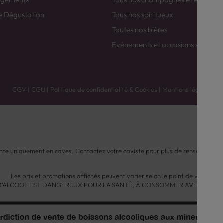
e Dégustation
Tous nos spiritueux
Toutes nos bières
Evénements et occasions spéciale
CGV
|
CGU
|
Politique de confidentialité & Cookies
|
Mentions légales
nte uniquement en caves. Contactez votre caviste pour plus de renseignemen
Les prix et promotions affichés peuvent varier selon le point de vente.
 D'ALCOOL EST DANGEREUX POUR LA SANTÉ, À CONSOMMER AVEC MODÉ