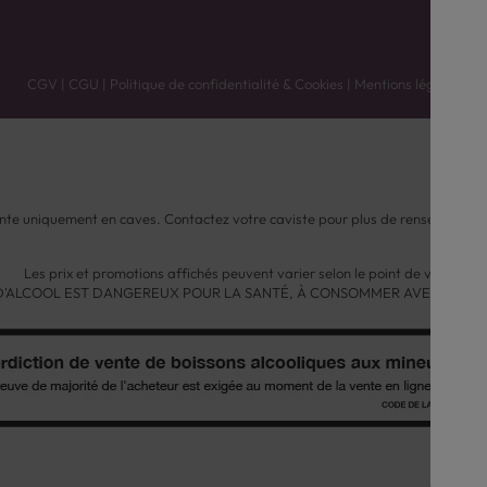
CGV
|
CGU
|
Politique de confidentialité & Cookies
|
Mentions légales
nte uniquement en caves. Contactez votre caviste pour plus de renseignemen
Les prix et promotions affichés peuvent varier selon le point de vente.
 D'ALCOOL EST DANGEREUX POUR LA SANTÉ, À CONSOMMER AVEC MODÉ