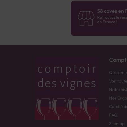
58 caves en 
Retrouvez le rés
en France !
Compto
Qui somm
Voir tout
Notre his
Nos Eng
Comité d
FAQ
Sitemap