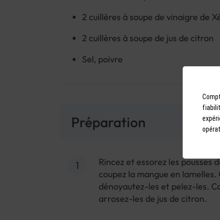
2 cuillères à soupe de vinaigre de X
2 cuillères à soupe de jus de citron
Sel, poivre
Compto
fiabil
Préparation
expéri
opérat
Rincez et essorez les pousses d
coupez la mangue en lamelles. 
dénoyautez-les et pelez-les. 
arrosez-les de jus de citron.