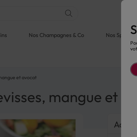
S
ins
Nos Champagnes & Co
Nos Spiritue
Pou
vot
 mangue et avocat
evisses, mangue et a
Accor