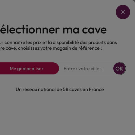
Choisir ma cave
électionner ma cave
ux
Nos Bières
Sans alcool
r connaitre les prix et la disponibilité des produits dans
re cave, choisissez votre magasin de référence :
OK
Me géolocaliser
vocat
Un réseau national de 58 caves en France
ds Mets-Vins