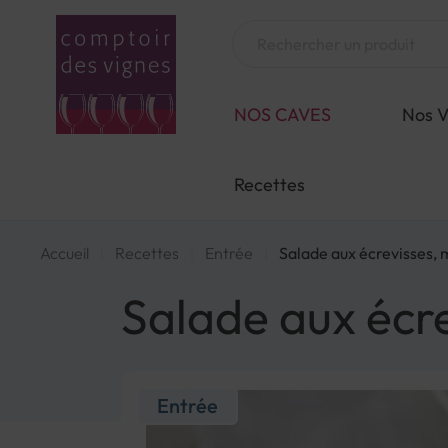
Aller
au
Chercher
contenu
NOS CAVES
Nos V
Recettes
Accueil
Recettes
Entrée
Salade aux écrevisses,
Salade aux écr
Entrée