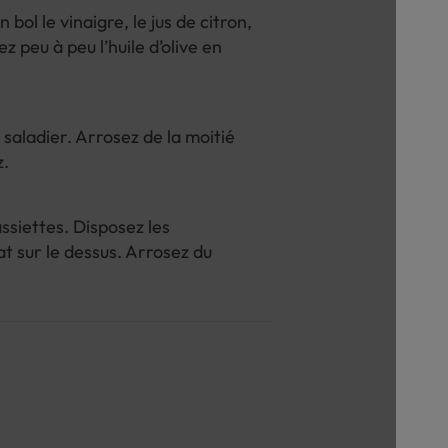
bol le vinaigre, le jus de citron,
z peu à peu l’huile d’olive en
saladier. Arrosez de la moitié
z.
assiettes. Disposez les
at sur le dessus. Arrosez du