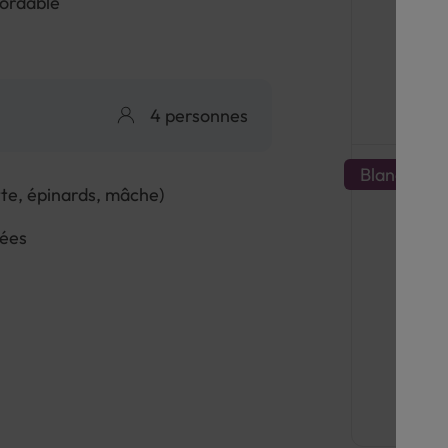
ordable
4 personnes
Blanc
te, épinards, mâche)
uées