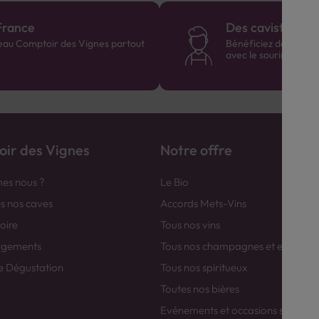
France
Des cavistes à v
eau Comptoir des Vignes partout
Bénéficiez de consei
avec le sourire :)
ir des Vignes
Notre offre
es nous ?
Le Bio
es nos caves
Accords Mets-Vins
toire
Tous nos vins
agements
Tous nos champagnes et efferver
e Dégustation
Tous nos spiritueux
Toutes nos bières
Evénements et occasions spéciale