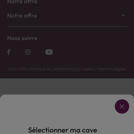
Notre offre
Notre offre
Nous suivre
CGV
|
CGU
|
Politique de confidentialité & Cookies
|
Mentions légales
Vente uniquement en caves. Contactez votre caviste pour plus de renseignements.
Les prix et promotions affichés peuvent varier selon le point de vente.
L'ABUS D'ALCOOL EST DANGEREUX POUR LA SANTÉ, À CONSOMMER AVEC MODÉRATION.
Sélectionner ma cave