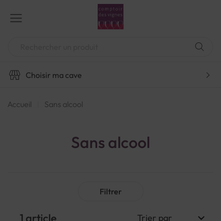
Aller
au
contenu
Chercher
Choisir ma cave
Accueil
Sans alcool
Sans alcool
Filtrer
1
article