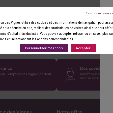
Saveurs : Fumée puissante, épices p
saline.
Continuer sans a
ir des Vignes utilise des cookies et des informations de navigation pour assur
ibérer ses arômes. Parfait avec des huîtres fraîches ou un plate
ité et la sécurité du site, réaliser des statistiques de visites ainsi que pour offri
ence d'achat individualisée. Vous pouvez accepter, refuser ou en savoir plus su
ions en sélectionnant les options correspondantes.
Personnaliser mes choix
Accepter
France
Des cavistes à v
eau Comptoir des Vignes partout
Bénéficiez de consei
avec le sourire :)
ir des Vignes
Notre offre