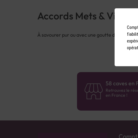
Accords Mets & Vins
Compto
À savourer pur ou avec une goutte d’eau pour l
fiabil
expéri
opérat
58 caves en 
Retrouvez le rés
en France !
Compto