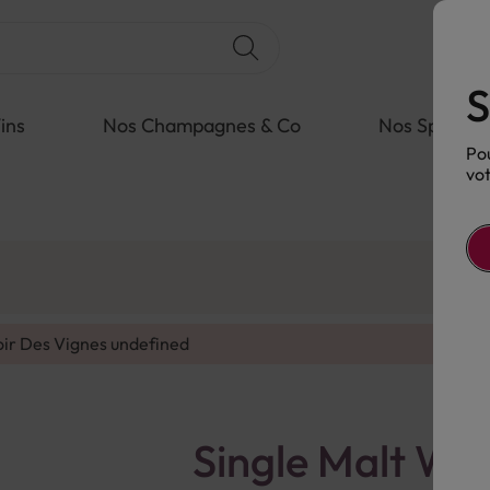
S
ins
Nos Champagnes & Co
Nos Spiritue
Pou
vot
oir Des Vignes
undefined
Single Malt Wh