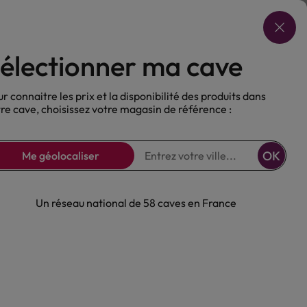
Choisir ma cave
électionner ma cave
ux
Nos Bières
Sans alcool
r connaitre les prix et la disponibilité des produits dans
re cave, choisissez votre magasin de référence :
OK
Me géolocaliser
Un réseau national de 58 caves en France
isky Ardbeg 10