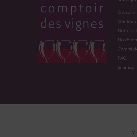
Qui somm
Voir tout
Notre his
Nos Eng
Comité d
FAQ
Sitemap
Ve