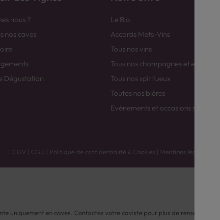
es nous ?
Le Bio
es nos caves
Accords Mets-Vins
toire
Tous nos vins
agements
Tous nos champagnes et efferver
e Dégustation
Tous nos spiritueux
Toutes nos bières
Evénements et occasions spéciale
CGV
|
CGU
|
Politique de confidentialité & Cookies
|
Mentions légales
nte uniquement en caves. Contactez votre caviste pour plus de renseignemen