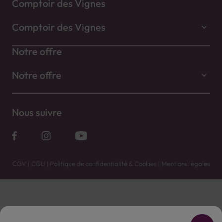
Comptoir des Vignes
Comptoir des Vignes
Notre offre
Notre offre
Nous suivre
CGV
|
CGU
|
Politique de confidentialité & Cookies
|
Mentions légales
Vente uniquement en caves. Contactez votre caviste pour plus de renseignements.