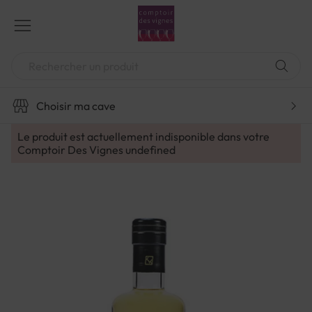
Aller
au
contenu
Chercher
Choisir ma cave
Le produit est actuellement indisponible dans votre
Comptoir Des Vignes
undefined