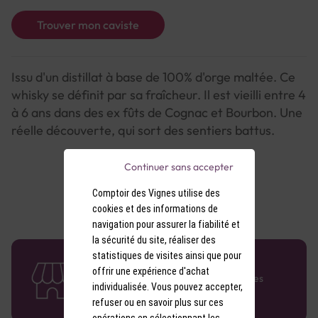
Trouver mon caviste
Issu d'un distillat à base de 100% d'orge maltée. Ce
whisky se définit par sa fraîcheur. Il est vieilli entre 4
à 6 ans dans des ex fûts de Cognac et Bourbon. Une
réelle découverte, qui sort des sentiers battus.
Continuer sans accepter
Comptoir des Vignes utilise des
cookies et des informations de
navigation pour assurer la fiabilité et
la sécurité du site, réaliser des
statistiques de visites ainsi que pour
58 caves en France
offrir une expérience d'achat
Retrouvez le réseau Comptoir des Vignes
individualisée. Vous pouvez accepter,
partout en France !
refuser ou en savoir plus sur ces
opérations en sélectionnant les