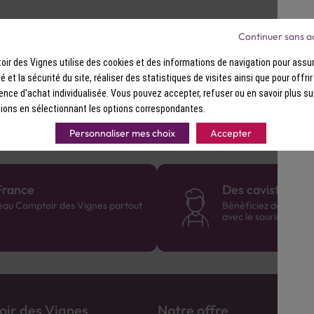
Continuer sans a
ir des Vignes utilise des cookies et des informations de navigation pour assur
ité. Excellent compagnon d’une tarte tatin ou d’un fromage à pâ
ité et la sécurité du site, réaliser des statistiques de visites ainsi que pour offri
ence d'achat individualisée. Vous pouvez accepter, refuser ou en savoir plus su
ions en sélectionnant les options correspondantes.
Personnaliser mes choix
Accepter
France
Des cavistes à v
eau Comptoir des Vignes partout
Bénéficiez de consei
avec le sourire :)
ir des Vignes
Notre offre