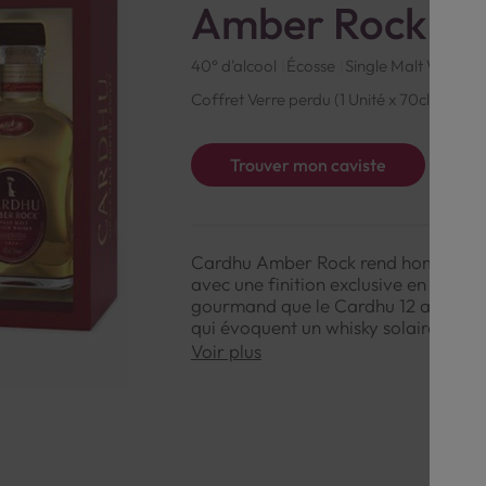
Amber Rock 40
40° d'alcool
Écosse
Single Malt Whisky
Coffret Verre perdu (1 Unité x 70cl + 2 Ver
Trouver mon caviste
Cardhu Amber Rock rend hommage à 
avec une finition exclusive en fûts d
gourmand que le Cardhu 12 ans, il dé
qui évoquent un whisky solaire, tout 
Voir plus
NOTE DE DÉGUSTATION :
Couleur : Ambre doré lumineux.
Arômes : Vanille, agrumes confits, c
Saveurs : Riche et soyeuse, avec des
chêne toasté et une finale veloutée.