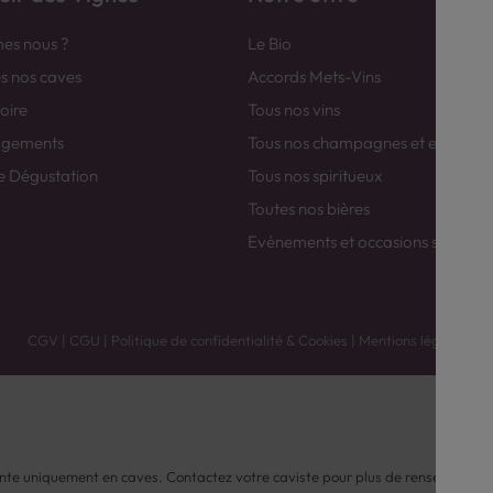
es nous ?
Le Bio
es nos caves
Accords Mets-Vins
toire
Tous nos vins
agements
Tous nos champagnes et efferver
e Dégustation
Tous nos spiritueux
Toutes nos bières
Evénements et occasions spéciale
CGV
|
CGU
|
Politique de confidentialité & Cookies
|
Mentions légales
nte uniquement en caves. Contactez votre caviste pour plus de renseignemen