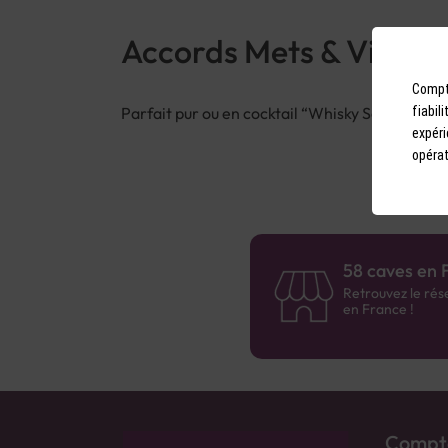
Accords Mets & Vins
Compto
Parfait pur ou en cocktail “Whisky Sour” revis
fiabil
expéri
opérat
58 caves en 
Retrouvez le rés
en France !
Compto