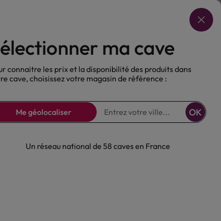
Choisir ma cave
électionner ma cave
ux
Nos Bières
Sans alcool
r connaitre les prix et la disponibilité des produits dans
re cave, choisissez votre magasin de référence :
OK
Me géolocaliser
Un réseau national de 58 caves en France
isky Cardhu