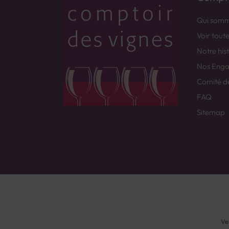
Qui somm
Voir tout
Notre his
Nos Eng
Comité d
FAQ
Sitemap
Ve