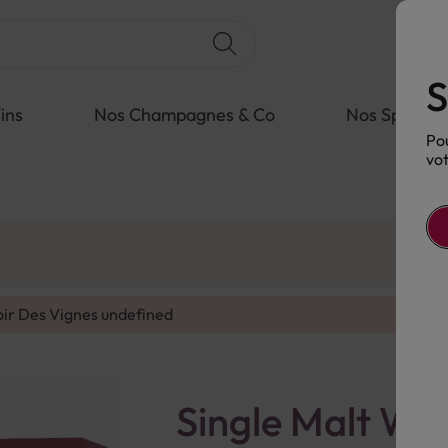
S
ins
Nos Champagnes & Co
Nos Spiritue
Pou
vot
oir Des Vignes
undefined
Single Malt Wh