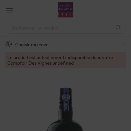
Aller
au
contenu
Chercher
Choisir ma cave
Le produit est actuellement indisponible dans votre
Comptoir Des Vignes
undefined