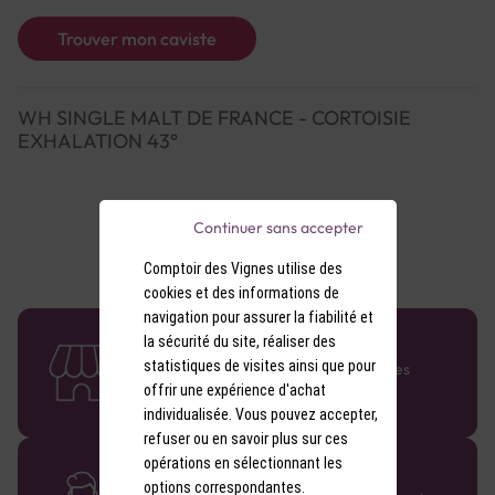
Trouver mon caviste
WH SINGLE MALT DE FRANCE - CORTOISIE
EXHALATION 43°
Continuer sans accepter
Comptoir des Vignes utilise des
cookies et des informations de
navigation pour assurer la fiabilité et
58 caves en France
la sécurité du site, réaliser des
statistiques de visites ainsi que pour
Retrouvez le réseau Comptoir des Vignes
partout en France !
offrir une expérience d'achat
individualisée. Vous pouvez accepter,
refuser ou en savoir plus sur ces
opérations en sélectionnant les
Des cavistes à votre écoute
options correspondantes.