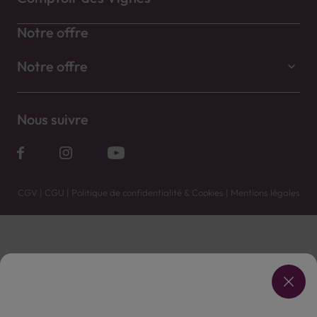
Notre offre
Notre offre
Nous suivre
CGV
|
CGU
|
Politique de confidentialité & Cookies
|
Mentions légales
Vente uniquement en caves. Contactez votre caviste pour plus de renseignements.
Les prix et promotions affichés peuvent varier selon le point de vente.
L'ABUS D'ALCOOL EST DANGEREUX POUR LA SANTÉ, À CONSOMMER AVEC MODÉRATION.