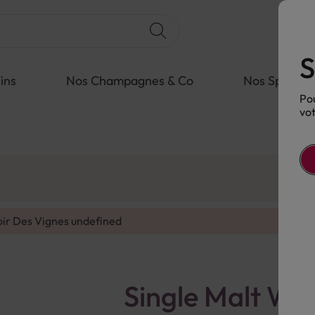
S
ins
Nos Champagnes & Co
Nos Spiritue
Pou
vot
oir Des Vignes
undefined
Single Malt Wh