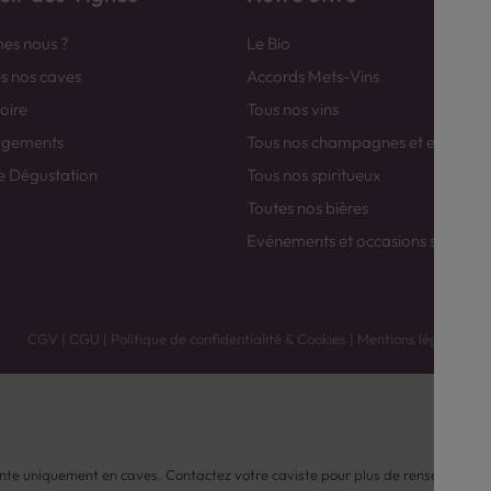
es nous ?
Le Bio
es nos caves
Accords Mets-Vins
toire
Tous nos vins
agements
Tous nos champagnes et efferver
e Dégustation
Tous nos spiritueux
Toutes nos bières
Evénements et occasions spéciale
CGV
|
CGU
|
Politique de confidentialité & Cookies
|
Mentions légales
nte uniquement en caves. Contactez votre caviste pour plus de renseignemen