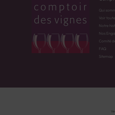
Qui somm
Voir tout
Notre his
Nos Eng
Comité d
FAQ
Sitemap
Ve