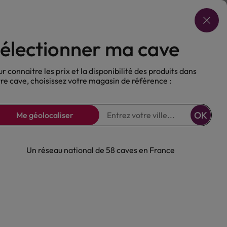
Choisir ma cave
électionner ma cave
ux
Nos Bières
Sans alcool
r connaitre les prix et la disponibilité des produits dans
re cave, choisissez votre magasin de référence :
OK
Me géolocaliser
Un réseau national de 58 caves en France
isky Cu Bocan