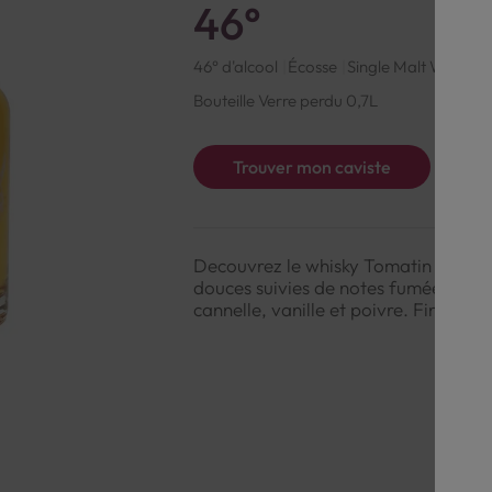
46°
46° d'alcool
Écosse
Single Malt Whisky
Bouteille Verre perdu 0,7L
Trouver mon caviste
Decouvrez le whisky Tomatin Cu Boca
douces suivies de notes fumées et mi
cannelle, vanille et poivre. Finale :