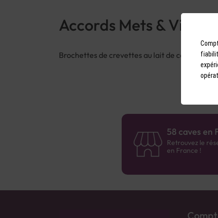
Accords Mets & Vins
Compto
Brochettes de crevettes au lait de coco.
fiabil
expéri
opérat
58 caves en 
Retrouvez le rés
en France !
Compto