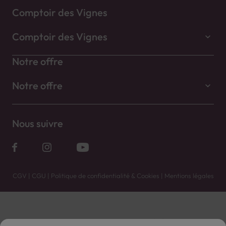
Comptoir des Vignes
Comptoir des Vignes
Notre offre
Notre offre
Nous suivre
CGV
|
CGU
|
Politique de confidentialité & Cookies
|
Mentions légales
Vente uniquement en caves. Contactez votre caviste pour plus de renseignements.