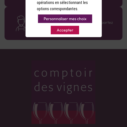
opérations en sélectionnant les
options correspondantes.
Des cavistes à votre écoute
Personnaliser mes choix
Bénéficiez de conseils sur-mesure et repartez
avec le sourire :)
Accepter