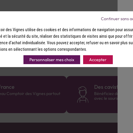
et une finale longue et boisée.
Continuer sans a
ir des Vignes utilise des cookies et des informations de navigation pour assur
fait en accompagnement d’un comté affiné ou en cocktail “Fre
ité et la sécurité du site, réaliser des statistiques de visites ainsi que pour offri
ence d'achat individualisée. Vous pouvez accepter, refuser ou en savoir plus su
ions en sélectionnant les options correspondantes.
Personnaliser mes choix
Accepter
France
Des cavistes à v
eau Comptoir des Vignes partout
Bénéficiez de consei
avec le sourire :)