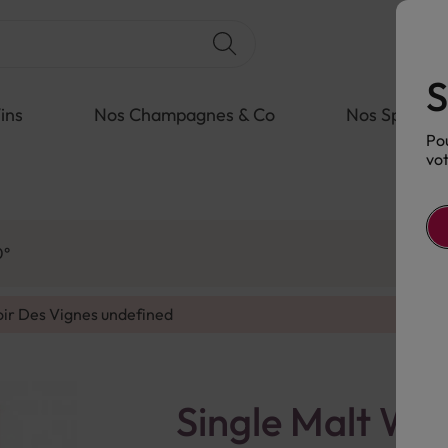
S
ins
Nos Champagnes & Co
Nos Spiritue
Pou
vot
0°
oir Des Vignes
undefined
Single Malt Whi