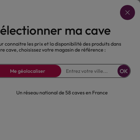
Choisir ma cave
électionner ma cave
ux
Nos Bières
Sans alcool
r connaitre les prix et la disponibilité des produits dans
re cave, choisissez votre magasin de référence :
OK
Me géolocaliser
Un réseau national de 58 caves en France
sky Glenlivet