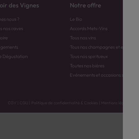
ir des Vignes
Notre offre
es nous ?
Le Bio
es nos caves
Accords Mets-Vins
toire
Tous nos vins
agements
Tous nos champagnes et efferver
e Dégustation
Tous nos spiritueux
Toutes nos bières
Evénements et occasions spéciale
CGV
|
CGU
|
Politique de confidentialité & Cookies
|
Mentions légales