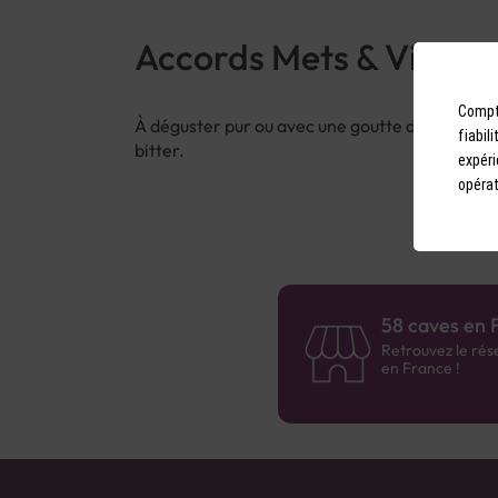
Accords Mets & Vins
Compto
À déguster pur ou avec une goutte d’eau. Par
fiabil
bitter.
expéri
opérat
58 caves en 
Retrouvez le rés
en France !