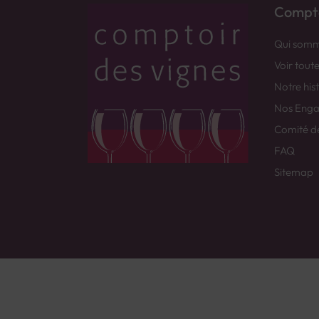
Compto
Qui somm
Voir tout
Notre his
Nos Eng
Comité d
FAQ
Sitemap