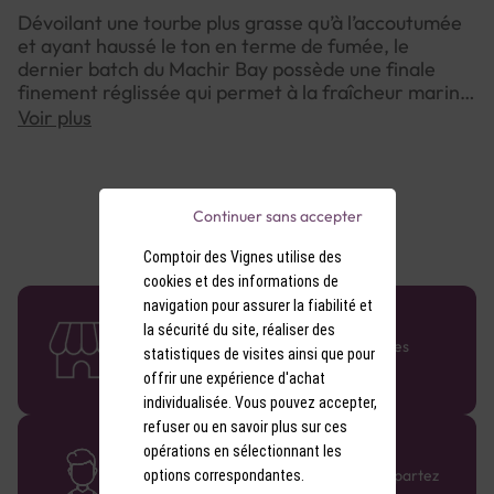
Dévoilant une tourbe plus grasse qu’à l’accoutumée
et ayant haussé le ton en terme de fumée, le
dernier batch du Machir Bay possède une finale
finement réglissée qui permet à la fraîcheur marine
qui caractérise ce Kilchoman d’encore mieux
Voir plus
s’exprimer. En cela, elle se rapproche nettement
des magnifiques versions brut de fût
resplendissantes de maturité
Continuer sans accepter
Comptoir des Vignes utilise des
cookies et des informations de
navigation pour assurer la fiabilité et
58 caves en France
la sécurité du site, réaliser des
Retrouvez le réseau Comptoir des Vignes
statistiques de visites ainsi que pour
partout en France !
offrir une expérience d'achat
individualisée. Vous pouvez accepter,
refuser ou en savoir plus sur ces
Des cavistes à votre écoute
opérations en sélectionnant les
Bénéficiez de conseils sur-mesure et repartez
options correspondantes.
avec le sourire :)