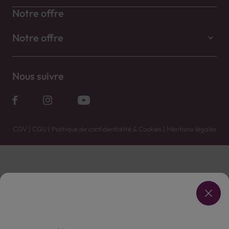
Notre offre
Notre offre
Nous suivre
CGV
|
CGU
|
Politique de confidentialité & Cookies
|
Mentions légales
Vente uniquement en caves. Contactez votre caviste pour plus de renseignements.
Les prix et promotions affichés peuvent varier selon le point de vente.
L'ABUS D'ALCOOL EST DANGEREUX POUR LA SANTÉ, À CONSOMMER AVEC MODÉRATION.