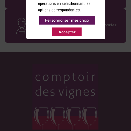
opérations en sélectionnant les
options correspondantes.
Des cavistes à votre écoute
Personnaliser mes choix
Bénéficiez de conseils sur-mesure et repartez
avec le sourire :)
Accepter