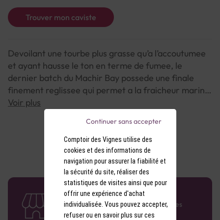
Trouver mon caviste
Devoilant une tourbe plus grasse qu’a l’accoutumee
et ayant hausse le ton en terme de fumee, le
dernier batch du Machir Bay possede une finale
finement reglissee qui permet a la fraicheur marine
qui caracterise ce Kilchoman d’encore mieux
Voir plus
s’exprimer. En cela, elle se rapproche nettement
Continuer sans accepter
des magnifiques versions brut de fut
resplendissantes de maturite. Deja incontournable,
Comptoir des Vignes utilise des
cet Islay disponible en coffret 2 verres devrait ravir
cookies et des informations de
navigation pour assurer la fiabilité et
les amateurs de tourbe.
la sécurité du site, réaliser des
statistiques de visites ainsi que pour
58 caves en France
offrir une expérience d'achat
Retrouvez le réseau Comptoir des Vignes
individualisée. Vous pouvez accepter,
partout en France !
refuser ou en savoir plus sur ces