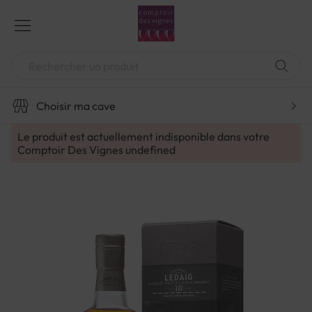
Aller
au
contenu
Chercher
Choisir ma cave
Le produit est actuellement indisponible dans votre
Comptoir Des Vignes
undefined