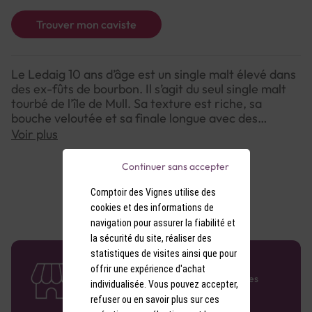
Trouver mon caviste
Le Ledaig 10 ans d’âge est un single malt élevé dans
des ex-fûts de bourbon. Il s’agit du seul single malt
tourbé de l’île de Mull. Sa texture est riche, sa
bouche veloutée et sa finale longue avec des
saveurs chocolatée et fumée.
Voir plus
Continuer sans accepter
Comptoir des Vignes utilise des
cookies et des informations de
navigation pour assurer la fiabilité et
la sécurité du site, réaliser des
statistiques de visites ainsi que pour
58 caves en France
offrir une expérience d'achat
Retrouvez le réseau Comptoir des Vignes
individualisée. Vous pouvez accepter,
partout en France !
refuser ou en savoir plus sur ces