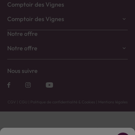
Comptoir des Vignes
Comptoir des Vignes
Notre offre
Notre offre
Nous suivre
CGV
|
CGU
|
Politique de confidentialité & Cookies
|
Mentions légales
Vente uniquement en caves. Contactez votre caviste pour plus de renseignements.