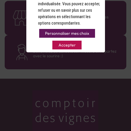
individualisée. Vous pouvez accepter,
58 caves en France
refuser ou en savoir plus sur ces
opérations en sélectionnant les
Retrouvez le réseau Comptoir des Vignes
partout en France !
options correspondantes.
Personnaliser mes choix
Des cavistes à votre écoute
Accepter
Bénéficiez de conseils sur-mesure et repartez
avec le sourire :)