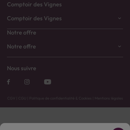
Comptoir des Vignes
Comptoir des Vignes
Notre offre
Notre offre
Nous suivre
CGV
|
CGU
|
Politique de confidentialité & Cookies
|
Mentions légales
Vente uniquement en caves. Contactez votre caviste pour plus de renseignements.