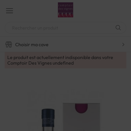
Aller
au
contenu
Chercher
Choisir ma cave
Le produit est actuellement indisponible dans votre
Comptoir Des Vignes
undefined