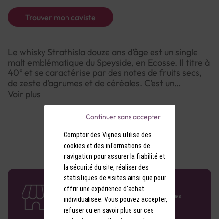
Trouver mon caviste
Le whisky Strathisla douze ans d’âge est un single
malt emblématique du Speyside, en Ecosse. Il titre à
40° et se caractérise par des notes de fruits secs,
de zeste d’agrumes et de céréales. C’est un
spiritueux qui est non tourbé et qui est idéal pour
Voir plus
l’apéritif.
Continuer sans accepter
Comptoir des Vignes utilise des
cookies et des informations de
navigation pour assurer la fiabilité et
la sécurité du site, réaliser des
statistiques de visites ainsi que pour
58 caves en France
offrir une expérience d'achat
Retrouvez le réseau Comptoir des Vignes
individualisée. Vous pouvez accepter,
partout en France !
refuser ou en savoir plus sur ces