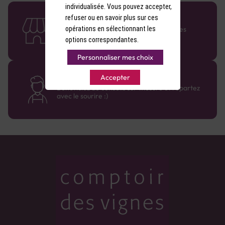
individualisée. Vous pouvez accepter,
58 caves en France
refuser ou en savoir plus sur ces
opérations en sélectionnant les
Retrouvez le réseau Comptoir des Vignes
partout en France !
options correspondantes.
Personnaliser mes choix
Des cavistes à votre écoute
Accepter
Bénéficiez de conseils sur-mesure et repartez
avec le sourire :)