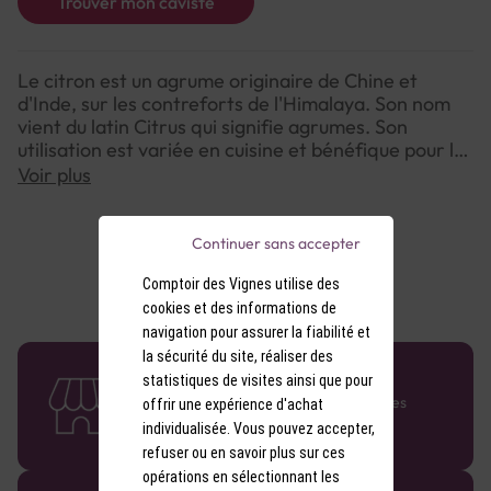
Trouver mon caviste
Le citron est un agrume originaire de Chine et
d'Inde, sur les contreforts de l'Himalaya. Son nom
vient du latin Citrus qui signifie agrumes. Son
utilisation est variée en cuisine et bénéfique pour la
santé par son apport en vitamine.Le sirop au citron
Voir plus
doux de la marque Fuego peut se mélanger à de
l’eau, de la limonade, du lait, ou se verser sur du
fromage blanc. Pour une boisson plus forte, il peut
Continuer sans accepter
également être mélangé à de la bière (blonde ou
blanche) ou des spiritueux anisés.
Comptoir des Vignes utilise des
cookies et des informations de
navigation pour assurer la fiabilité et
la sécurité du site, réaliser des
58 caves en France
statistiques de visites ainsi que pour
Retrouvez le réseau Comptoir des Vignes
offrir une expérience d'achat
partout en France !
individualisée. Vous pouvez accepter,
refuser ou en savoir plus sur ces
opérations en sélectionnant les