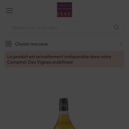
Aller
au
contenu
Chercher
Choisir ma cave
Le produit est actuellement indisponible dans votre
Comptoir Des Vignes
undefined