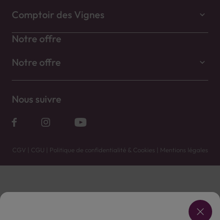
Comptoir des Vignes
Notre offre
Notre offre
Nous suivre
CGV
|
CGU
|
Politique de confidentialité & Cookies
|
Mentions légales
Vente uniquement en caves. Contactez votre caviste pour plus de renseignements.
Les prix et promotions affichés peuvent varier selon le point de vente.
L'ABUS D'ALCOOL EST DANGEREUX POUR LA SANTÉ, À CONSOMMER AVEC MODÉRATION.