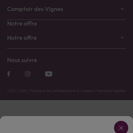
Comptoir des Vignes
Notre offre
Notre offre
Nous suivre
CGV
|
CGU
|
Politique de confidentialité & Cookies
|
Mentions légales
Vente uniquement en caves. Contactez votre caviste pour plus de renseignements.
Les prix et promotions affichés peuvent varier selon le point de vente.
L'ABUS D'ALCOOL EST DANGEREUX POUR LA SANTÉ, À CONSOMMER AVEC MODÉRATION.