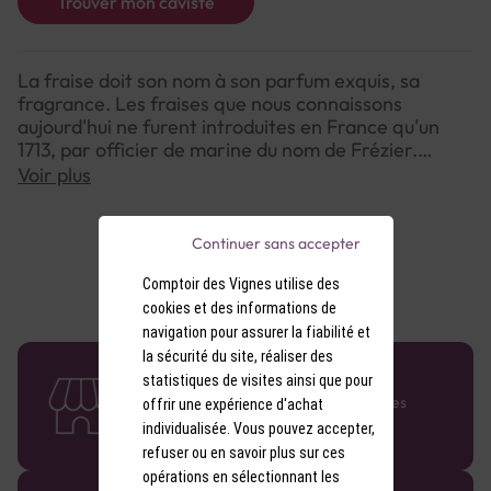
Trouver mon caviste
La fraise doit son nom à son parfum exquis, sa
fragrance. Les fraises que nous connaissons
aujourd'hui ne furent introduites en France qu'un
1713, par officier de marine du nom de Frézier.
Voir plus
La marque Fuego propose ici un sirop à la fraise, à
mélanger avec de l’eau ou de la limonade, ou pour
agrémenter un fromage blanc ou une glace. Il peut
Continuer sans accepter
également servir de base de cocktail, et se mélange
à merveille avec bières blondes, brunes, rousses et
Comptoir des Vignes utilise des
ambrées, vins rouges, ou encore vodkas.
cookies et des informations de
navigation pour assurer la fiabilité et
la sécurité du site, réaliser des
58 caves en France
statistiques de visites ainsi que pour
Retrouvez le réseau Comptoir des Vignes
offrir une expérience d'achat
partout en France !
individualisée. Vous pouvez accepter,
refuser ou en savoir plus sur ces
opérations en sélectionnant les