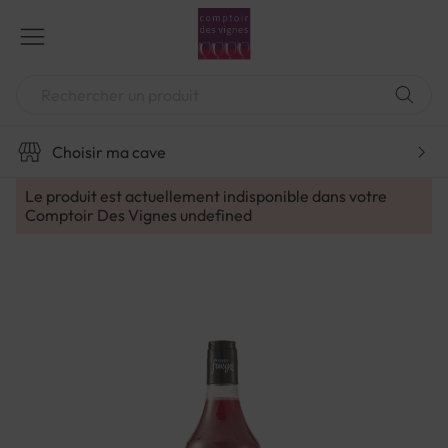
Aller
au
contenu
Chercher
Choisir ma cave
Le produit est actuellement indisponible dans votre
Comptoir Des Vignes
undefined