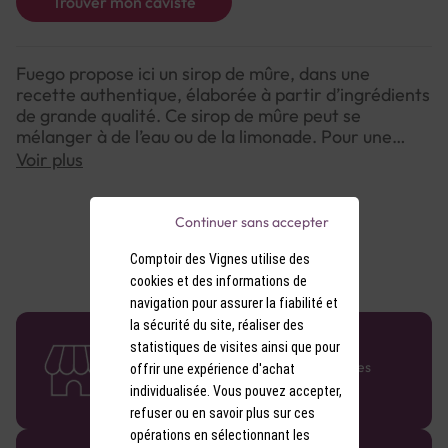
Trouver mon caviste
Fuego propose ici un sirop de mûre, dans une
recette authentique, élaborée à partir d’ingrédients
de grande qualité. Ce sirop de mûre peut se
mélanger à de l’eau ou de la limonade. Pour une
version plus forte, il se mariera également très bien
Voir plus
avec du vin blanc ou de la bière brune.
Continuer sans accepter
Comptoir des Vignes utilise des
cookies et des informations de
navigation pour assurer la fiabilité et
la sécurité du site, réaliser des
58 caves en France
statistiques de visites ainsi que pour
Retrouvez le réseau Comptoir des Vignes
offrir une expérience d'achat
partout en France !
individualisée. Vous pouvez accepter,
refuser ou en savoir plus sur ces
opérations en sélectionnant les