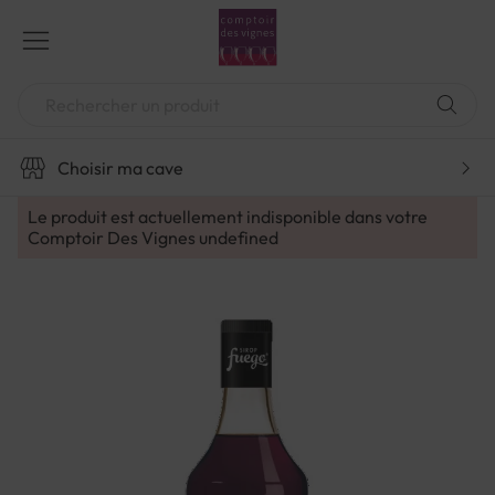
Aller
au
contenu
Chercher
Choisir ma cave
Le produit est actuellement indisponible dans votre
Comptoir Des Vignes
undefined