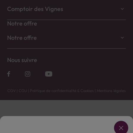
Comptoir des Vignes
Notre offre
Notre offre
Nous suivre
CGV
|
CGU
|
Politique de confidentialité & Cookies
|
Mentions légales
Vente uniquement en caves. Contactez votre caviste pour plus de renseignements.
Les prix et promotions affichés peuvent varier selon le point de vente.
L'ABUS D'ALCOOL EST DANGEREUX POUR LA SANTÉ, À CONSOMMER AVEC MODÉRATION.