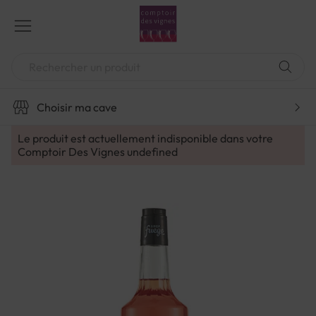
Aller
au
contenu
Chercher
Choisir ma cave
Le produit est actuellement indisponible dans votre
Comptoir Des Vignes
undefined