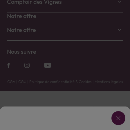
Comptoir des Vignes
Notre offre
Notre offre
Nous suivre
CGV
|
CGU
|
Politique de confidentialité & Cookies
|
Mentions légales
Vente uniquement en caves. Contactez votre caviste pour plus de renseignements.
Les prix et promotions affichés peuvent varier selon le point de vente.
L'ABUS D'ALCOOL EST DANGEREUX POUR LA SANTÉ, À CONSOMMER AVEC MODÉRATION.