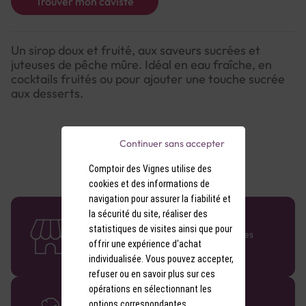
Trouver mon caviste
Un sirop doux et fruité, aux saveurs sucrées et
juteuses de pêche mûre. Idéal en eau fraîche, en
cocktails fruités ou pour ajouter une touche sucrée
aux desserts.
Continuer sans accepter
Comptoir des Vignes utilise des
cookies et des informations de
navigation pour assurer la fiabilité et
la sécurité du site, réaliser des
58 caves en France
statistiques de visites ainsi que pour
Retrouvez le réseau Comptoir des Vignes
offrir une expérience d'achat
partout en France !
individualisée. Vous pouvez accepter,
refuser ou en savoir plus sur ces
opérations en sélectionnant les
Des cavistes à votre écoute
options correspondantes.