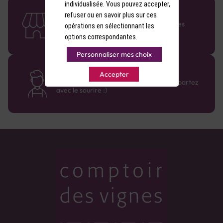
individualisée. Vous pouvez accepter,
58 caves en France
refuser ou en savoir plus sur ces
Retrouvez le réseau Comptoir des Vignes
opérations en sélectionnant les
partout en France !
options correspondantes.
Personnaliser mes choix
Des cavistes à votre écoute
Accepter
Bénéficiez de conseils sur-mesure et repartez
avec le sourire :)