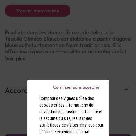
Trouver mon caviste
Produite dans les Hautes Terres de Jalisco, la
Tequila Olmeca Blanco est élaborée à partir d’agave
bleue cuite lentement en fours traditionnels. Elle
offre une expression accessible et aromatique de la
tequila, idéale pour les cocktails ou une dégustation
Voir plus
simple et rafraîchissante.
NOTE DE DÉGUSTATION
Continuer sans accepter
Accords Mets & Vins
Couleur : Transparente, limpide.
Arômes : Agave douce, zeste de citron, poivre
Comptoir des Vignes utilise des
blanc.
cookies et des informations de
Saveurs : Légère, douce, notes végétales et
navigation pour assurer la fiabilité et
citronnées.
la sécurité du site, réaliser des
statistiques de visites ainsi que pour
offrir une expérience d'achat