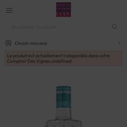
Aller
au
contenu
Chercher
Choisir ma cave
Le produit est actuellement indisponible dans votre
Comptoir Des Vignes
undefined