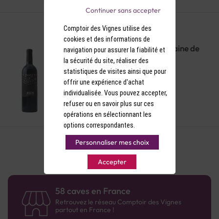
Continuer sans accepter
Comptoir des Vignes utilise des
cookies et des informations de
IGP Pays d'Hérault Rouge Domaine de
navigation pour assurer la fiabilité et
la Dourbie Joseph Bio 2019
la sécurité du site, réaliser des
statistiques de visites ainsi que pour
offrir une expérience d'achat
individualisée. Vous pouvez accepter,
refuser ou en savoir plus sur ces
opérations en sélectionnant les
options correspondantes.
Personnaliser mes choix
Accepter
58 caves en France
Retrouvez le réseau Comptoir des Vignes
partout en France !