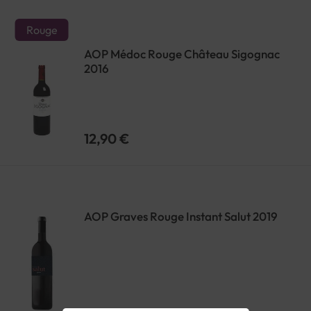
Rouge
AOP Médoc Rouge Château Sigognac
2016
12,90 €
AOP Graves Rouge Instant Salut 2019