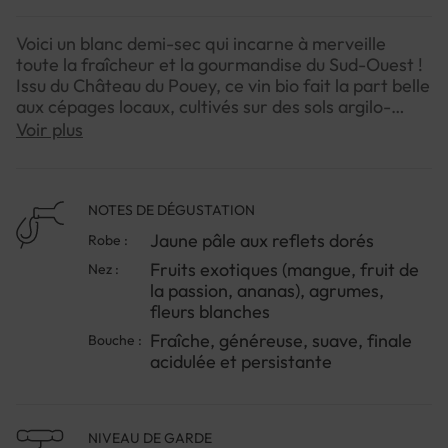
Voici un blanc demi-sec qui incarne à merveille
toute la fraîcheur et la gourmandise du Sud-Ouest !
Issu du Château du Pouey, ce vin bio fait la part belle
aux cépages locaux, cultivés sur des sols argilo-
graveleux baignés de soleil.Le vigneron Bastien
Voir plus
Lannusse donne vie à une cuvée à la fois joyeuse et
élégante, parfaite pour découvrir le côté fruité des
blancs régionaux. On succombe à ses arômes
enivrants de fruits exotiques, de fleurs blanches et
NOTES DE DÉGUSTATION
d’agrumes, avant d’être séduit par une bouche
Jaune pâle aux reflets dorés
Robe :
généreuse, tendue et délicieusement suave. Ce vin
Fruits exotiques (mangue, fruit de
Nez :
se déguste aussi bien à l’apéritif qu’avec une cuisine
la passion, ananas), agrumes,
estivale ou d’inspiration exotique.Pour une
fleurs blanches
expérience optimale, servez-le bien frais, entre 8 et
10°C, afin de sublimer toute sa vivacité et sa palette
Fraîche, généreuse, suave, finale
Bouche :
aromatique.
acidulée et persistante
NIVEAU DE GARDE