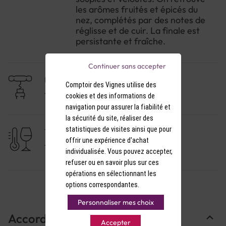
les arômes fruités et épicés du
nez, complétés par des notes de
réglisse et de cuir. La finale est
persistante et fraîche.
Continuer sans accepter
NIVEAU DE GARDE
Comptoir des Vignes utilise des
1 à 3 ans
cookies et des informations de
navigation pour assurer la fiabilité et
la sécurité du site, réaliser des
statistiques de visites ainsi que pour
TEMPÉRATURE DE SERVICE
offrir une expérience d'achat
15-16°C
individualisée. Vous pouvez accepter,
refuser ou en savoir plus sur ces
opérations en sélectionnant les
options correspondantes.
Personnaliser mes choix
Accords Mets & Vins
Accepter