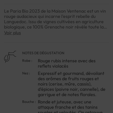
Le Paria Bio 2023 de la Maison Ventenac est un vin
rouge audacieux qui incarne l'esprit rebelle du
Languedoc. Issu de vignes cultivées en agriculture
biologique, ce 100% Grenache noir révèle toute la
générosité du terroir méditerranéen.Sa robe rubis
Voir plus
intense aux reflets violacés annonce un vin
gourmand et expressif. Le nez, d'une belle
complexité, dévoile un bouquet de fruits rouges et
noirs mûrs, rehaussé de notes épicées et d'une
NOTES DE DÉGUSTATION
touche de garrigue. En bouche, c'est un festival de
Rouge rubis intense avec des
Robe :
saveurs : rond, juteux et fruité, avec des tanins
reflets violacés
soyeux qui apportent structure et équilibre. Sa
Expressif et gourmand, dévoilant
Nez :
fraîcheur persistante en fait un compagnon idéal
des arômes de fruits rouges et
pour vos repas d'été entre amis.Pour une
noirs (cerise, mûre, cassis),
expérience optimale, n'hésitez pas à le servir
d'épices (poivre noir, cannelle), de
légèrement rafraîchi lors d'un barbecue convivial, il
garrigue et de notes florales.
sublimera vos grillades avec brio !
Ronde et juteuse, avec une
Bouche :
attaque franche et des tanins
souples et veloutés. On retrouve