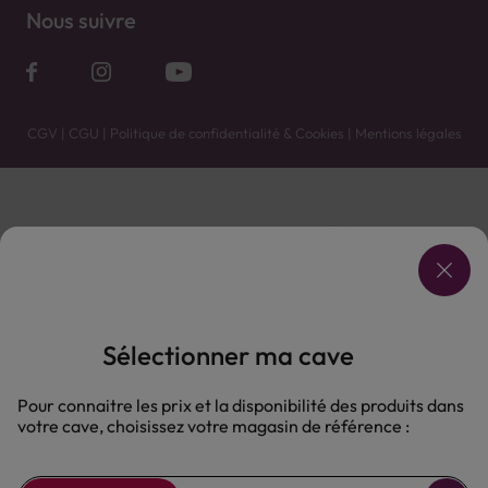
Nous suivre
CGV
|
CGU
|
Politique de confidentialité & Cookies
|
Mentions légales
Vente uniquement en caves. Contactez votre caviste pour plus de renseignements.
Les prix et promotions affichés peuvent varier selon le point de vente.
L'ABUS D'ALCOOL EST DANGEREUX POUR LA SANTÉ, À CONSOMMER AVEC MODÉRATION.
Sélectionner ma cave
Pour connaitre les prix et la disponibilité des produits dans
votre cave, choisissez votre magasin de référence :