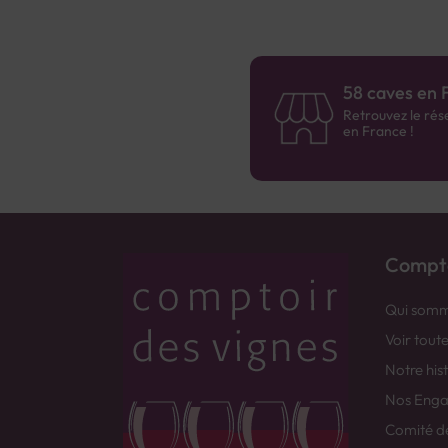
58 caves en 
Retrouvez le rés
en France !
Compto
Qui somm
Voir tout
Notre his
Nos Eng
Comité d