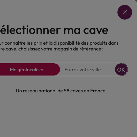
Choisir ma cave
électionner ma cave
ux
Nos Bières
Sans alcool
r connaitre les prix et la disponibilité des produits dans
re cave, choisissez votre magasin de référence :
OK
Me géolocaliser
Un réseau national de 58 caves en France
Rouge Maison
ria Bio 2024
o
Rouge
Vin de France
Vin de France