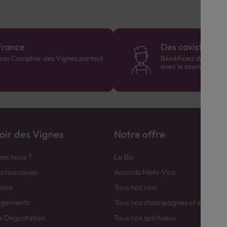
France
Des cavistes à v
eau Comptoir des Vignes partout
Bénéficiez de consei
avec le sourire :)
ir des Vignes
Notre offre
es nous ?
Le Bio
es nos caves
Accords Mets-Vins
toire
Tous nos vins
agements
Tous nos champagnes et efferver
e Dégustation
Tous nos spiritueux