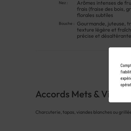
Arômes intenses de fru
Nez :
frais (fraise des bois, g
florales subtiles
Gourmande, juteuse, tr
Bouche :
texture légère et fraîch
précise et désaltérant
Compto
fiabil
expéri
opérat
Accords Mets & Vins
Charcuterie, tapas, viandes blanches ou grillé