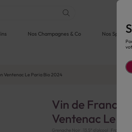
S
ins
Nos Champagnes & Co
Nos Spiritue
Pou
vot
n Ventenac Le Paria Bio 2024
Vin de France 
Ventenac Le Pa
Grenache Noir
13.5° d'alcool
France
Bi