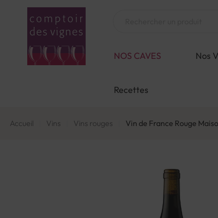
Aller
au
Chercher
contenu
NOS CAVES
Nos V
Recettes
Accueil
Vins
Vins rouges
Vin de France Rouge Maiso