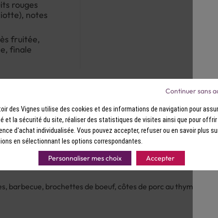
its rouges
riotte), notes
ès fruitée,
e, finale
e
Continuer sans a
ir des Vignes utilise des cookies et des informations de navigation pour assur
ité et la sécurité du site, réaliser des statistiques de visites ainsi que pour offri
ence d'achat individualisée. Vous pouvez accepter, refuser ou en savoir plus su
ions en sélectionnant les options correspondantes.
Personnaliser mes choix
Accepter
es, barbecue, brochettes de boeuf, côtes de porc au thym