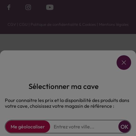
CGV
|
CGU
|
Politique de confidentialité & Cookies
|
Mentions légales
Vente uniquement en caves. Contactez votre caviste pour plus de renseignements.
Les prix et promotions affichés peuvent varier selon le point de vente.
L'ABUS D'ALCOOL EST DANGEREUX POUR LA SANTÉ, À CONSOMMER AVEC MODÉRATION.
Sélectionner ma cave
Pour connaitre les prix et la disponibilité des produits dans
votre cave, choisissez votre magasin de référence :
OK
Me géolocaliser