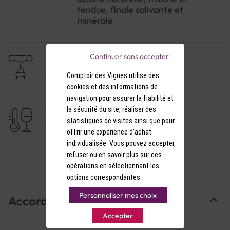
blanc classique — idéal pour les conducteurs, les
tendue, finale salivante et
femmes enceintes, ou tout simplement ceux qui
minérale
souhaitent lever leur verre sans modération !
À servir très frais, dès l'apéritif ou sur une salade de
Continuer sans accepter
NIVEAU DE GARDE
chèvre chaud.
1 à 3 ans
Comptoir des Vignes utilise des
cookies et des informations de
navigation pour assurer la fiabilité et
la sécurité du site, réaliser des
TEMPÉRATURE DE SERVICE
statistiques de visites ainsi que pour
7-8°C
offrir une expérience d'achat
individualisée. Vous pouvez accepter,
refuser ou en savoir plus sur ces
opérations en sélectionnant les
options correspondantes.
Personnaliser mes choix
Accords Mets & Vins
Accepter