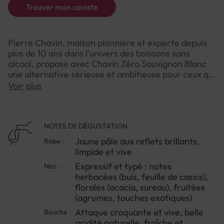
Trouver mon caviste
Pierre Chavin, maison pionnière et experte depuis
plus de 10 ans dans l'univers des boissons sans
alcool, propose avec Chavin Zéro Sauvignon Blanc
une alternative sérieuse et ambitieuse pour ceux qui
souhaitent profiter du plaisir du vin sans les effets
Voir plus
de l'alcool. Pas de jus de raisin, pas d'arômes
artificiels : c'est un vrai vin vinifié, puis délicatement
désalcoolisé par évaporation sous vide à basse
température (35°C maximum) — sans pasteurisation
NOTES DE DÉGUSTATION
— pour préserver au mieux toute la richesse
Jaune pâle aux reflets brillants,
Robe :
aromatique du cépage.
limpide et vive
Expressif et typé : notes
Nez :
Le résultat est convaincant : un 100% Sauvignon
herbacées (buis, feuille de cassis),
Blanc au profil franc et précis, qui délivre avec
florales (acacia, sureau), fruitées
fidélité les arômes si reconnaissables du cépage.
(agrumes, touches exotiques)
Herbacé, floral, fruité et tendu en bouche, il se
révèle croquant et désaltérant. Zéro alcool, sans
Attaque croquante et vive, belle
Bouche :
arômes ajoutés, et 6 fois moins calorique qu'un
acidité naturelle, fraîche et