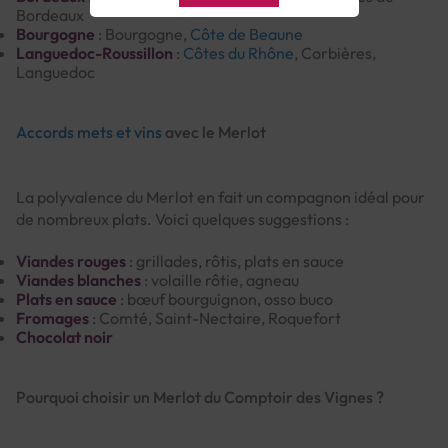
Bordeaux
Bourgogne
: Bourgogne,
Côte de Beaune
Languedoc-Roussillon
:
Côtes du Rhône
, Corbières,
Languedoc
Accords mets et vins
avec le Merlot
La polyvalence du Merlot en fait un compagnon idéal pour
de nombreux plats. Voici quelques suggestions :
Viandes rouges
: grillades, rôtis, plats en sauce
Viandes blanches
: volaille rôtie, agneau
Plats en sauce
: bœuf bourguignon, osso buco
Fromages
: Comté, Saint-Nectaire, Roquefort
Chocolat noir
Pourquoi choisir un Merlot du Comptoir des Vignes ?