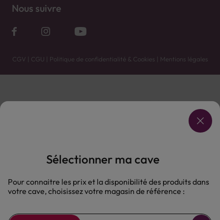
Nous suivre
CGV
|
CGU
|
Politique de confidentialité & Cookies
|
Mentions légales
Vente uniquement en caves. Contactez votre caviste pour plus de renseignements.
Les prix et promotions affichés peuvent varier selon le point de vente.
L'ABUS D'ALCOOL EST DANGEREUX POUR LA SANTÉ, À CONSOMMER AVEC MODÉRATION.
Sélectionner ma cave
Pour connaitre les prix et la disponibilité des produits dans
votre cave, choisissez votre magasin de référence :