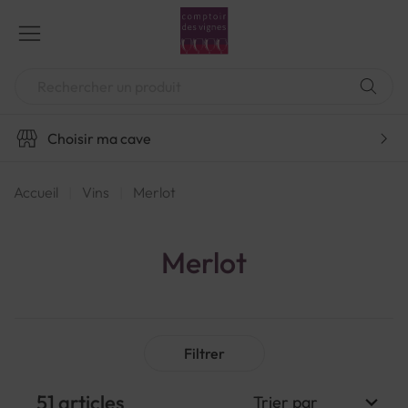
Aller
au
contenu
Chercher
Choisir ma cave
Accueil
Vins
Merlot
Merlot
Filtrer
51
articles