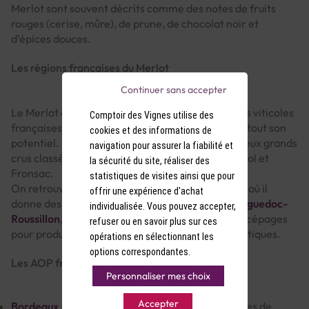
Merlot sont souvent décrits comme des notes de fruits
rouges (cerise, mûre), de prune, de chocolat noir et
d'épices douces.
Les régions françaises du Merlot
Continuer sans accepter
Le Merlot est cultivé dans de nombreuses régions viticoles
Comptoir des Vignes utilise des
françaises, mais c'est en
Bordeaux
qu'il exprime tout son
cookies et des informations de
potentiel. Il entre dans la composition de nombreux grands
navigation pour assurer la fiabilité et
crus classés, notamment à Saint-Émilion, Pomerol et
la sécurité du site, réaliser des
Fronsac.
statistiques de visites ainsi que pour
On retrouve également le Merlot en
Bourgogne
, où il
offrir une expérience d'achat
donne des vins plus légers et fruités. Dans le
Languedoc-
individualisée. Vous pouvez accepter,
Roussillon
, il est souvent assemblé avec d'autres cépages
refuser ou en savoir plus sur ces
pour produire des vins rouges puissants et aromatiques.
opérations en sélectionnant les
options correspondantes.
Les AOP françaises à base de Merlot
Personnaliser mes choix
Accepter
Bordeaux
: Saint-Émilion, Pomerol, Fronsac, Côtes de