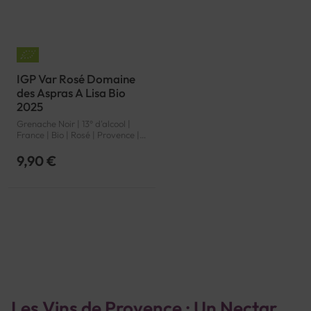
IGP Var Rosé Domaine
des Aspras A Lisa Bio
2025
Grenache Noir | 13° d'alcool |
France | Bio | Rosé | Provence |
Var | IGP
9,90 €
Page
Les Vins de Provence : Un Nectar