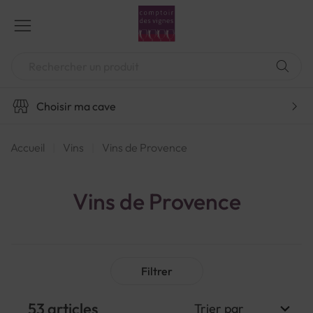
Aller
au
contenu
Chercher
Choisir ma cave
Accueil
Vins
Vins de Provence
Vins de Provence
Filtrer
53
articles