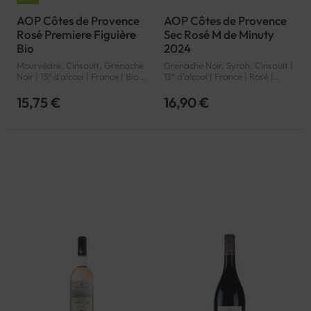
AOP Côtes de Provence
AOP Côtes de Provence
Rosé Premiere Figuière
Sec Rosé M de Minuty
Bio
2024
Mourvèdre, Cinsault, Grenache
Grenache Noir, Syrah, Cinsault |
Noir | 13° d'alcool | France | Bio |
13° d'alcool | France | Rosé |
Rosé | Provence | Côtes de
Provence | Côtes de Provence |
Provence | AOP
AOP
15,75 €
16,90 €