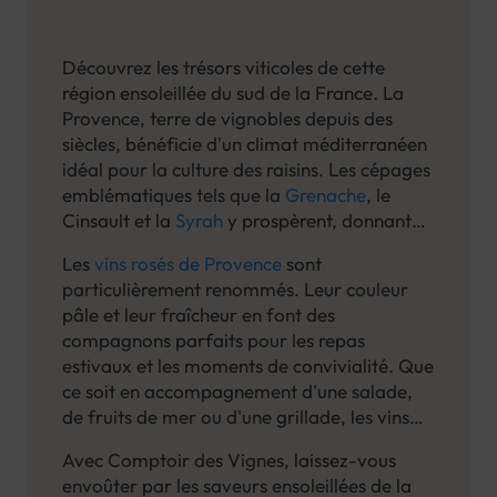
Découvrez les trésors viticoles de cette
région ensoleillée du sud de la France. La
Provence, terre de vignobles depuis des
siècles, bénéficie d'un climat méditerranéen
idéal pour la culture des raisins. Les cépages
emblématiques tels que la
Grenache
, le
Cinsault et la
Syrah
y prospèrent, donnant
naissance à des vins subtils et aromatiques.
Les
vins rosés de Provence
sont
particulièrement renommés. Leur couleur
pâle et leur fraîcheur en font des
compagnons parfaits pour les repas
estivaux et les moments de convivialité. Que
ce soit en accompagnement d'une salade,
de fruits de mer ou d'une grillade, les vins
rosés de Provence apportent une touche de
Avec Comptoir des Vignes, laissez-vous
légèreté et de sophistication à chaque
envoûter par les saveurs ensoleillées de la
dégustation. Mais la Provence ne se limite