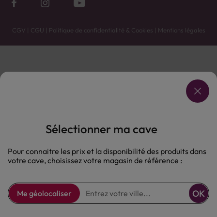
CGV
|
CGU
|
Politique de confidentialité & Cookies
|
Mentions légales
Vente uniquement en caves. Contactez votre caviste pour plus de renseignements.
Les prix et promotions affichés peuvent varier selon le point de vente.
L'ABUS D'ALCOOL EST DANGEREUX POUR LA SANTÉ, À CONSOMMER AVEC MODÉRATION.
Sélectionner ma cave
Pour connaitre les prix et la disponibilité des produits dans
votre cave, choisissez votre magasin de référence :
OK
Me géolocaliser