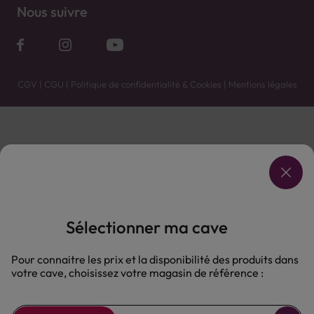
Nous suivre
CGV
|
CGU
|
Politique de confidentialité & Cookies
|
Mentions légales
Vente uniquement en caves. Contactez votre caviste pour plus de renseignements.
Les prix et promotions affichés peuvent varier selon le point de vente.
L'ABUS D'ALCOOL EST DANGEREUX POUR LA SANTÉ, À CONSOMMER AVEC MODÉRATION.
Sélectionner ma cave
Pour connaitre les prix et la disponibilité des produits dans
votre cave, choisissez votre magasin de référence :