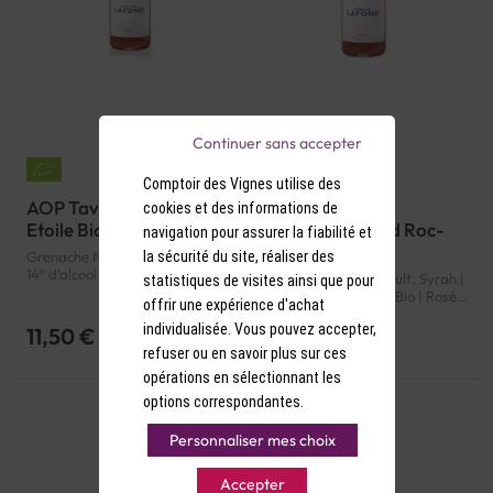
Continuer sans accepter
Comptoir des Vignes utilise des
AOP Tavel Rosé Belle
AOP Tavel Rosé
cookies et des informations de
Etoile Bio 2022
Domaine Lafond Roc-
navigation pour assurer la fiabilité et
Epine Bio 2024
la sécurité du site, réaliser des
Grenache Noir, Cinsault, Syrah |
14° d'alcool | France | Bio | Rosé |
Grenache Noir, Cinsault, Syrah |
statistiques de visites ainsi que pour
Rhône | Tavel | AOP
13° d'alcool | France | Bio | Rosé |
offrir une expérience d'achat
Rhône | Tavel | AOP
individualisée. Vous pouvez accepter,
11,50 €
11,50 €
refuser ou en savoir plus sur ces
opérations en sélectionnant les
options correspondantes.
Personnaliser mes choix
Accepter