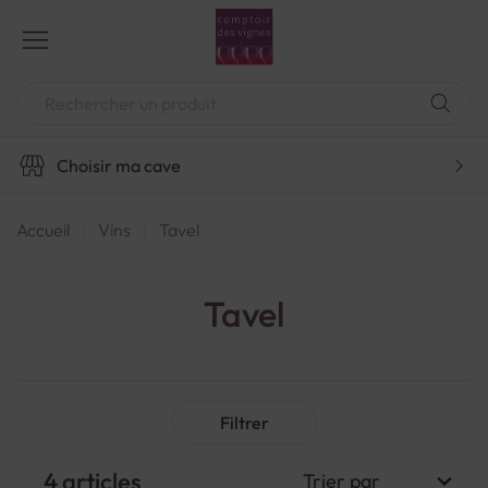
Aller
au
contenu
Chercher
Choisir ma cave
Accueil
Vins
Tavel
Tavel
Filtrer
4
articles