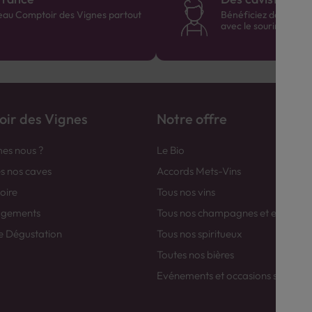
eau Comptoir des Vignes partout
Bénéficiez de consei
avec le sourire :)
ir des Vignes
Notre offre
es nous ?
Le Bio
es nos caves
Accords Mets-Vins
toire
Tous nos vins
agements
Tous nos champagnes et efferver
e Dégustation
Tous nos spiritueux
Toutes nos bières
Evénements et occasions spéciale