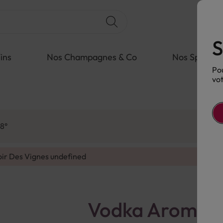
S
ins
Nos Champagnes & Co
Nos Spiritue
Pou
vot
8°
oir Des Vignes
undefined
Vodka Aromati