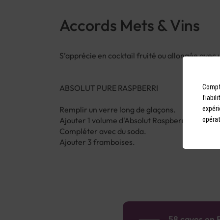
Accords Mets & Vins
S’apprécie en cocktail fruité ou allongée avec 
ABSOLUT PURE RASPBERRI
Compto
fiabil
Remplir un verre long de glaçons.
expéri
Ajouter 1 volume d'Absolut Raspberri.
opérat
Compléter avec du soda.
Ajouter 3 framboises.
58 caves en 