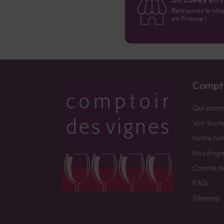
Retrouvez le rés
en France !
Compto
Qui somm
Voir tout
Notre his
Nos Eng
Comité d
FAQ
Sitemap