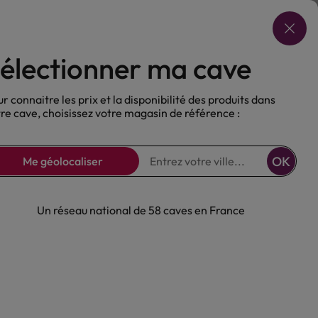
Choisir ma cave
électionner ma cave
ux
Nos Bières
Sans alcool
r connaitre les prix et la disponibilité des produits dans
re cave, choisissez votre magasin de référence :
OK
Me géolocaliser
Un réseau national de 58 caves en France
sée Absolut