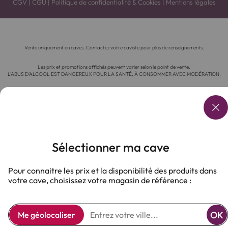
CGV
|
CGU
|
Politique de confidentialité & Cookies
|
Mentions légales
Vente uniquement en caves. Contactez votre caviste pour plus de renseignements.
Les prix et promotions affichés peuvent varier selon le point de vente.
L'ABUS D'ALCOOL EST DANGEREUX POUR LA SANTÉ, À CONSOMMER AVEC MODÉRATION.
Sélectionner ma cave
Pour connaitre les prix et la disponibilité des produits dans
votre cave, choisissez votre magasin de référence :
OK
Me géolocaliser