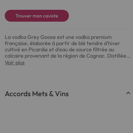
Trouver mon caviste
La vodka Grey Goose est une vodka premium
française, élaborée à partir de blé tendre d'hiver
cultivé en Picardie et d'eau de source filtrée au
calcaire provenant de la région de Cognac. Distillée
une seule fois, elle offre une pureté remarquable et
Voir plus
une texture lisse. Son profil aromatique délicat, avec
des notes subtiles de citron et de pain frais, en fait
une base idéale pour une variété de cocktails ou à
déguster pure.
Accords Mets & Vins
NOTE DE DÉGUSTATION :
Couleur : Cristalline, brillante.
Arômes : Subtiles notes de zeste de citron, pain frais,
amande douce.
Saveurs : Attaque douce et ronde, corps équilibré,