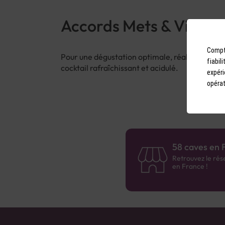
Accords Mets & Vins
Compto
Pour une dégustation optimale, réalisez un Clas
fiabil
cocktail rafraîchissant et acidulé.
expéri
opérat
58 caves en 
Retrouvez le rés
en France !