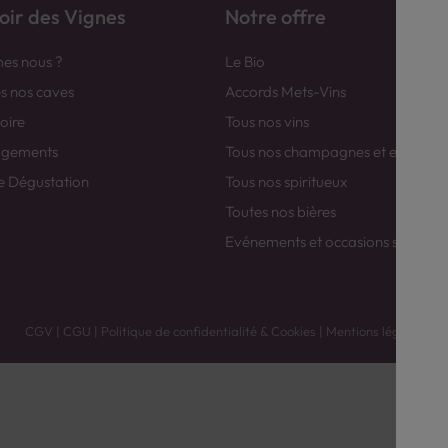
ir des Vignes
Notre offre
es nous ?
Le Bio
es nos caves
Accords Mets-Vins
toire
Tous nos vins
agements
Tous nos champagnes et efferver
e Dégustation
Tous nos spiritueux
Toutes nos bières
Evénements et occasions spéciale
CGV
|
CGU
|
Politique de confidentialité & Cookies
|
Mentions légales