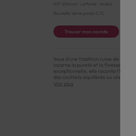
40° d'alcool
Lettonie
Vodka
Bouteille Verre perdu 0,7L
Trouver mon caviste
Issue d’une tradition russe de plus d
incarne la pureté et la finesse. Disti
exceptionnelle, elle raconte l’histoir
des cocktails équilibrés ou une dégu
Voir plus
NOTE DE DÉGUSTATION
Couleur : Cristalline et limpide.
Arômes : Neutres avec des notes lég
Saveurs : Bouche douce et ronde, fin