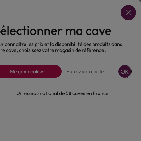
Choisir ma cave
électionner ma cave
ux
Nos Bières
Sans alcool
r connaitre les prix et la disponibilité des produits dans
re cave, choisissez votre magasin de référence :
OK
Me géolocaliser
Un réseau national de 58 caves en France
emium_ 40°