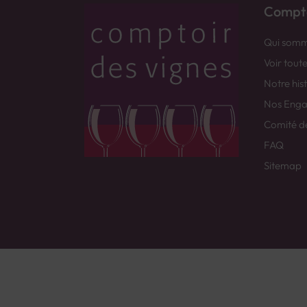
Compto
Qui somm
Voir tout
Notre his
Nos Eng
Comité d
FAQ
Sitemap