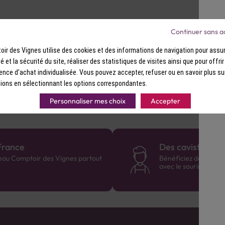
Continuer sans a
ir des Vignes utilise des cookies et des informations de navigation pour assur
sic Moscow Mule : vodka Stoli, ginger beer, jus de citron vert fra
ité et la sécurité du site, réaliser des statistiques de visites ainsi que pour offri
ence d'achat individualisée. Vous pouvez accepter, refuser ou en savoir plus su
ions en sélectionnant les options correspondantes.
Personnaliser mes choix
Accepter
France
Des cavistes à v
eau Comptoir des Vignes partout
Bénéficiez de consei
avec le sourire :)