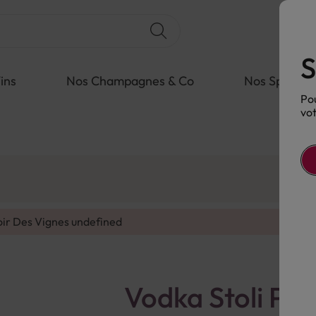
S
ins
Nos Champagnes & Co
Nos Spiritue
Pou
vot
oir Des Vignes
undefined
Vodka Stoli Pr