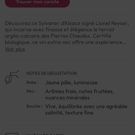
Trouver mon caviste
Découvrez ce Sylvaner d’Alsace signé Lionel Reyser,
qui incarne avec finesse et élégance le terroir
argilo-calcaire des Pierres Chaudes. Certifié
biologique, ce vin extra-sec offre une expérience
fraîche et vibrante, idéale pour ceux qui aiment les
Voir plus
blancs secs mais riches en caractère.Issu d’un
vignoble familial situé à Nordheim, proche de
Strasbourg, ce Sylvaner révèle au nez des notes
naturelles et délicatement fruitées, avec une belle
NOTES DE DÉGUSTATION
pureté typique du cépage. En bouche, il séduit par
Jaune pâle, lumineuse
Robe :
sa vivacité équilibrée avec une texture légèrement
Arômes frais, notes fruitées,
Nez :
saline, parfaite pour accompagner des instants de
nuances minérales
détente ou des repas légers. Une belle harmonie
entre tradition et modernité à savourer dans les
Vive, équilibrée avec une agréable
Bouche :
deux à cinq prochaines années.Pour le servir,
salinité, texture fine
privilégiez une température fraîche, autour de 10-14
°C, afin de dévoiler toute sa fraicheur et ses
arômes.