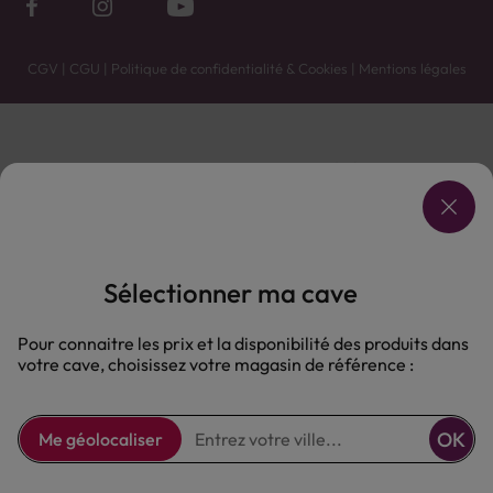
CGV
|
CGU
|
Politique de confidentialité & Cookies
|
Mentions légales
Vente uniquement en caves. Contactez votre caviste pour plus de renseignements.
Les prix et promotions affichés peuvent varier selon le point de vente.
L'ABUS D'ALCOOL EST DANGEREUX POUR LA SANTÉ, À CONSOMMER AVEC MODÉRATION.
Sélectionner ma cave
Pour connaitre les prix et la disponibilité des produits dans
votre cave, choisissez votre magasin de référence :
OK
Me géolocaliser