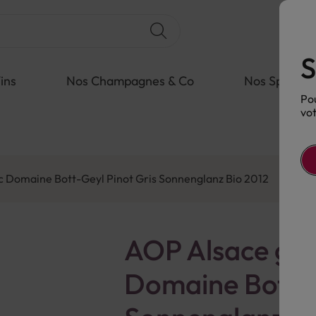
S
ins
Nos Champagnes & Co
Nos Spiritue
Pou
vot
c Domaine Bott-Geyl Pinot Gris Sonnenglanz Bio 2012
AOP Alsace gra
Domaine Bott-G