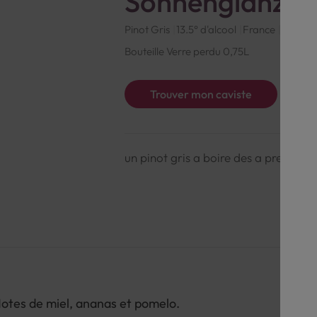
Sonnenglanz Bi
Pinot Gris
13.5° d'alcool
France
Bio
Bl
Bouteille Verre perdu 0,75L
Trouver mon caviste
un pinot gris a boire des a present
otes de miel, ananas et pomelo.