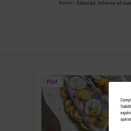
Elancée, intense et sua
Bouche :
Plat
Compto
fiabil
expéri
opérat