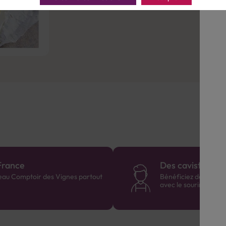
France
Des cavistes à v
eau Comptoir des Vignes partout
Bénéficiez de consei
avec le sourire :)