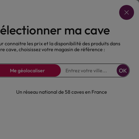
Choisir ma cave
électionner ma cave
ux
Nos Bières
Sans alcool
r connaitre les prix et la disponibilité des produits dans
re cave, choisissez votre magasin de référence :
OK
Me géolocaliser
Un réseau national de 58 caves en France
nd cru Blanc
eyl Pinot Gris