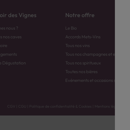
ir des Vignes
Notre offre
es nous ?
Le Bio
es nos caves
Accords Mets-Vins
toire
Tous nos vins
agements
Tous nos champagnes et efferver
e Dégustation
Tous nos spiritueux
Toutes nos bières
Evénements et occasions spéciale
CGV
|
CGU
|
Politique de confidentialité & Cookies
|
Mentions légales