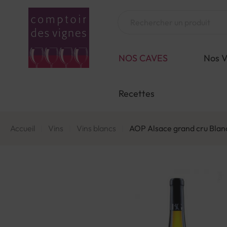
Aller
au
Chercher
contenu
NOS CAVES
Nos V
Recettes
Accueil
Vins
Vins blancs
AOP Alsace grand cru Blan