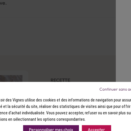
ve.
RECETTE
Bar aux agrumes
Continuer sans a
ir des Vignes utilise des cookies et des informations de navigation pour assur
Facile
40 min.
Rai
ité et la sécurité du site, réaliser des statistiques de visites ainsi que pour offri
ence d'achat individualisée. Vous pouvez accepter, refuser ou en savoir plus su
ions en sélectionnant les options correspondantes.
Découvrir la recette
Personnaliser mes choix
Accepter