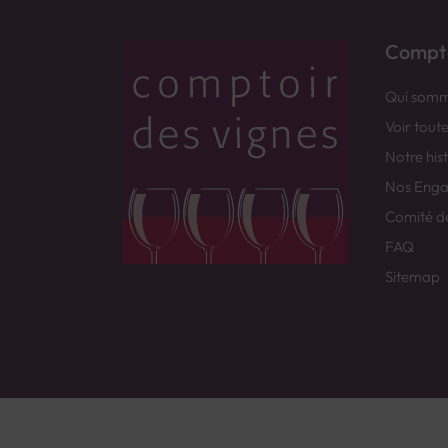
Compto
Qui somm
Voir tout
Notre his
Nos Eng
Comité d
FAQ
Sitemap