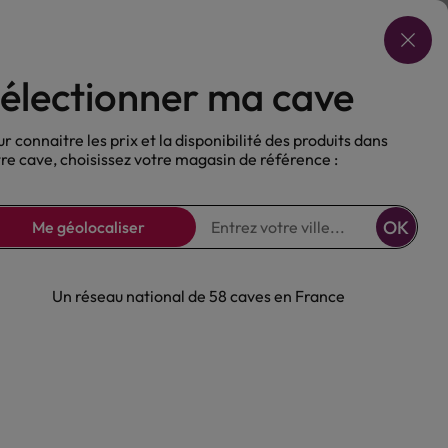
Choisir ma cave
électionner ma cave
ux
Nos Bières
Sans alcool
r connaitre les prix et la disponibilité des produits dans
re cave, choisissez votre magasin de référence :
OK
Me géolocaliser
Un réseau national de 58 caves en France
ge Lionel
ir Bio 2023
ge
Alsace
Alsace
AOP