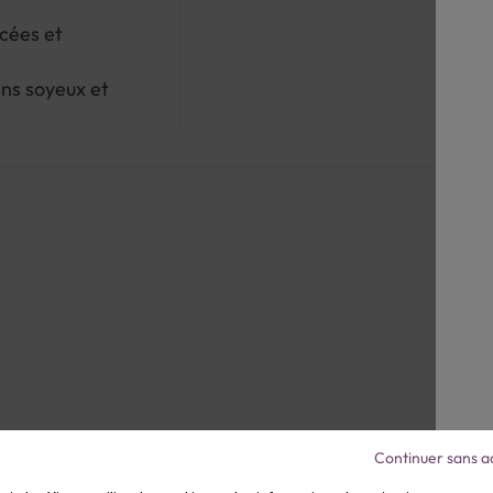
icées et
ins soyeux et
Continuer sans a