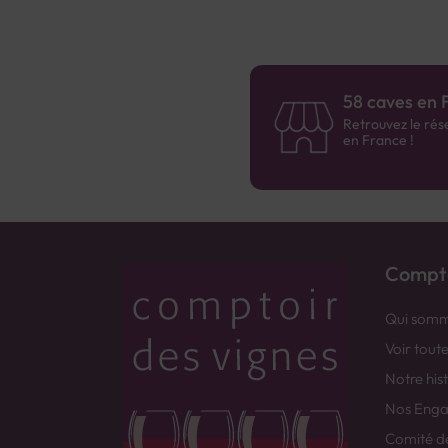
58 caves en 
Retrouvez le rés
en France !
Compto
Qui somm
Voir tout
Notre his
Nos Eng
Comité d