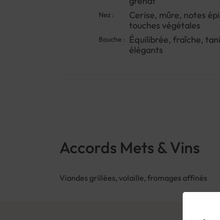
grenat
Cerise, mûre, notes ép
Nez :
touches végétales
Équilibrée, fraîche, tan
Bouche :
élégants
Accords Mets & Vins
Viandes grillées, volaille, fromages affinés