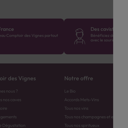
France
Des cavistes à v
eau Comptoir des Vignes partout
Bénéficiez de consei
avec le sourire :)
ir des Vignes
Notre offre
es nous ?
Le Bio
es nos caves
Accords Mets-Vins
toire
Tous nos vins
agements
Tous nos champagnes et efferver
e Dégustation
Tous nos spiritueux