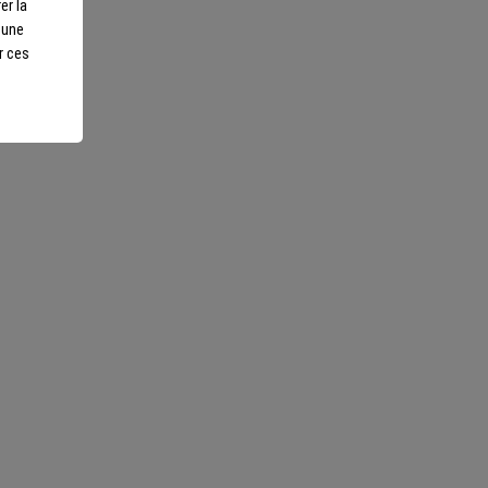
er la
r une
r ces
Abordable
6 personnes