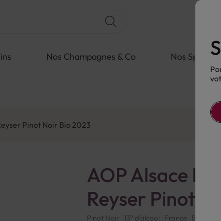
S
ins
Nos Champagnes & Co
Nos Spiritue
Pou
vot
eyser Pinot Noir Bio 2023
AOP Alsace Rou
Reyser Pinot No
Pinot Noir
13° d'alcool
France
Bio
Rou