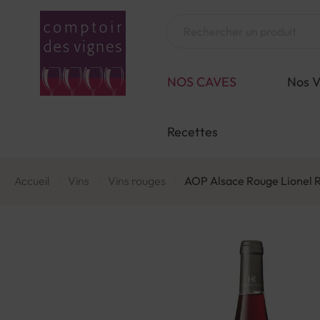
Aller
au
Chercher
contenu
NOS CAVES
Nos V
Recettes
Accueil
Vins
Vins rouges
AOP Alsace Rouge Lionel R