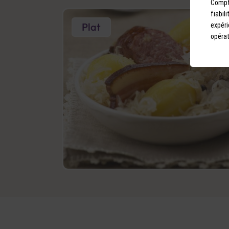
Compto
fiabil
Plat
expéri
opérat