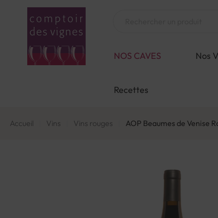
Aller
au
Chercher
contenu
NOS CAVES
Nos V
Recettes
Accueil
Vins
Vins rouges
AOP Beaumes de Venise Ro