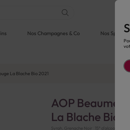
S
ins
Nos Champagnes & Co
Nos Spiritue
Pou
vot
uge La Blache Bio 2021
AOP Beaumes d
La Blache Bio 
Syrah, Grenache Noir
15° d'alcool
Franc