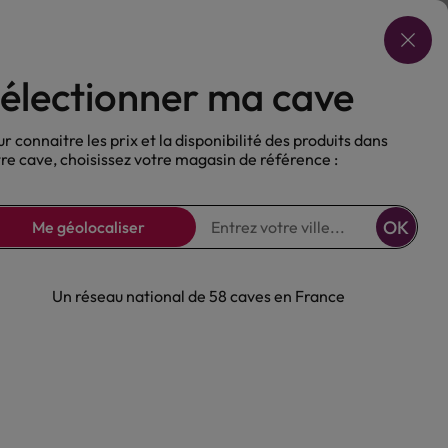
Choisir ma cave
électionner ma cave
ux
Nos Bières
Sans alcool
r connaitre les prix et la disponibilité des produits dans
re cave, choisissez votre magasin de référence :
OK
Me géolocaliser
Un réseau national de 58 caves en France
e Venise Rouge
2021
e
Bio
Rouge
Rhône
Beaumes de Venise