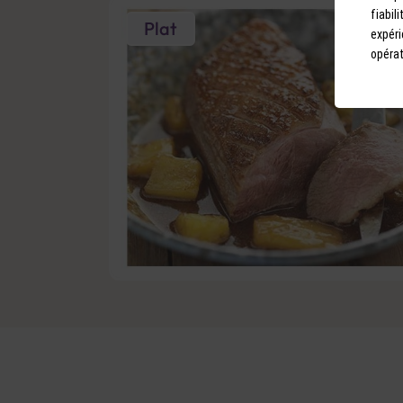
fiabil
Plat
expéri
opérat