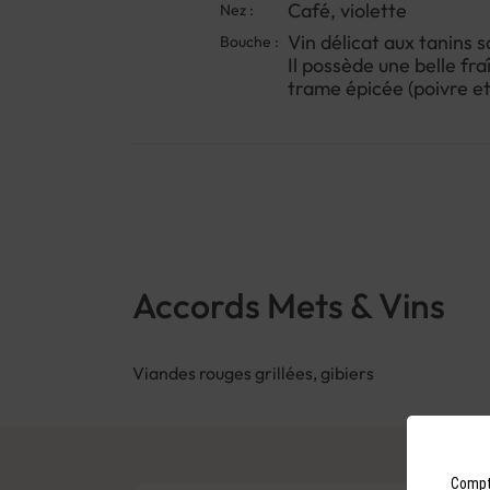
Café, violette
Nez :
Vin délicat aux tanins s
Bouche :
Il possède une belle fr
trame épicée (poivre et
Accords Mets & Vins
Viandes rouges grillées, gibiers
Compto