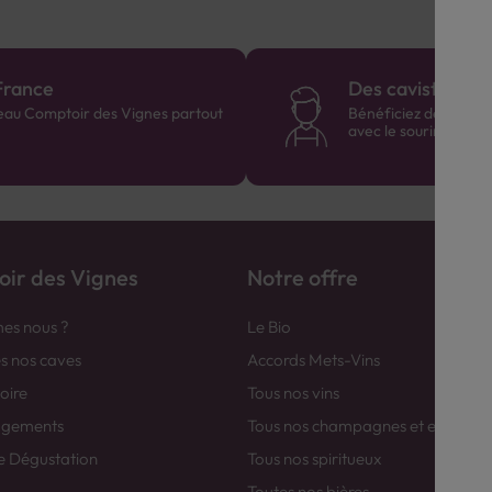
France
Des cavistes à v
eau Comptoir des Vignes partout
Bénéficiez de consei
avec le sourire :)
ir des Vignes
Notre offre
es nous ?
Le Bio
es nos caves
Accords Mets-Vins
toire
Tous nos vins
agements
Tous nos champagnes et efferver
e Dégustation
Tous nos spiritueux
Toutes nos bières