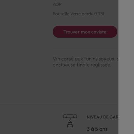
AOP
Bouteille Verre perdu 0,75L
Trouver mon caviste
Vin corsé aux tanins soyeux, son nez
onctueuse finale réglissée.
NIVEAU DE GARDE
3 à 5 ans