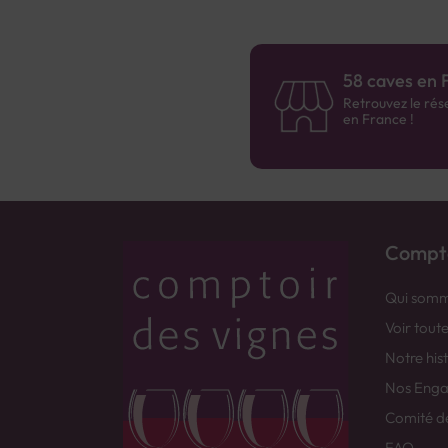
58 caves en 
Retrouvez le rés
en France !
Compto
Qui somm
Voir tout
Notre his
Nos Eng
Comité d
FAQ