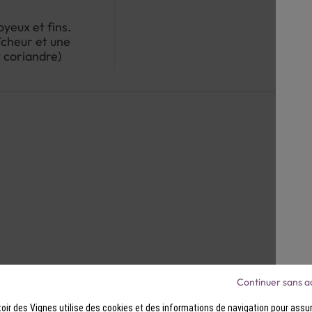
oyeux et fins.
aîcheur et une
 coriandre)
Continuer sans a
ir des Vignes utilise des cookies et des informations de navigation pour assur