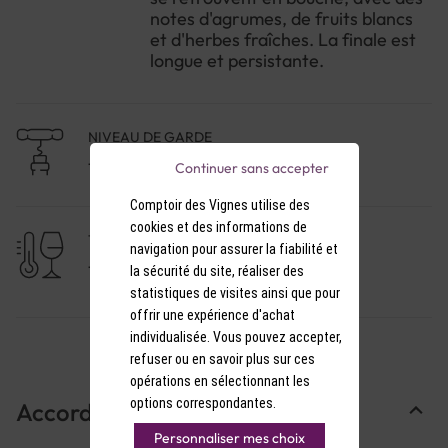
notes d'agrumes, de fruits blancs
et d'herbes fraîches. La finale est
longue et persistante.
NIVEAU DE GARDE
1 à 3 ans
Continuer sans accepter
Comptoir des Vignes utilise des
cookies et des informations de
TEMPÉRATURE DE SERVICE
navigation pour assurer la fiabilité et
11-12°C
la sécurité du site, réaliser des
statistiques de visites ainsi que pour
offrir une expérience d'achat
individualisée. Vous pouvez accepter,
refuser ou en savoir plus sur ces
opérations en sélectionnant les
options correspondantes.
Accords Mets & Vins
Personnaliser mes choix