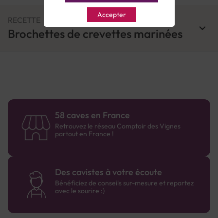
Accepter
RECETTE
Brochettes de crevettes marinées
58 caves en France
Retrouvez le réseau Comptoir des Vignes
partout en France !
Des cavistes à votre écoute
Bénéficiez de conseils sur-mesure et repartez
avec le sourire :)