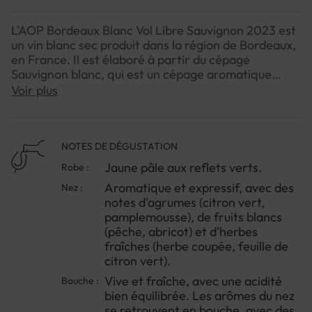
L'AOP Bordeaux Blanc Vol Libre Sauvignon 2023 est
un vin blanc sec produit dans la région de Bordeaux,
en France. Il est élaboré à partir du cépage
Sauvignon blanc, qui est un cépage aromatique
originaire de la vallée de la Loire.
Voir plus
NOTES DE DÉGUSTATION
Jaune pâle aux reflets verts.
Robe :
Aromatique et expressif, avec des
Nez :
notes d'agrumes (citron vert,
pamplemousse), de fruits blancs
(pêche, abricot) et d'herbes
fraîches (herbe coupée, feuille de
citron vert).
Vive et fraîche, avec une acidité
Bouche :
bien équilibrée. Les arômes du nez
se retrouvent en bouche, avec des