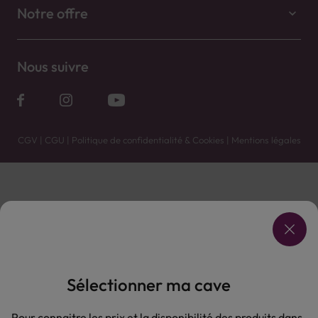
Notre offre
Nous suivre
CGV
|
CGU
|
Politique de confidentialité & Cookies
|
Mentions légales
Vente uniquement en caves. Contactez votre caviste pour plus de renseignements.
Les prix et promotions affichés peuvent varier selon le point de vente.
L'ABUS D'ALCOOL EST DANGEREUX POUR LA SANTÉ, À CONSOMMER AVEC MODÉRATION.
Sélectionner ma cave
Pour connaitre les prix et la disponibilité des produits dans