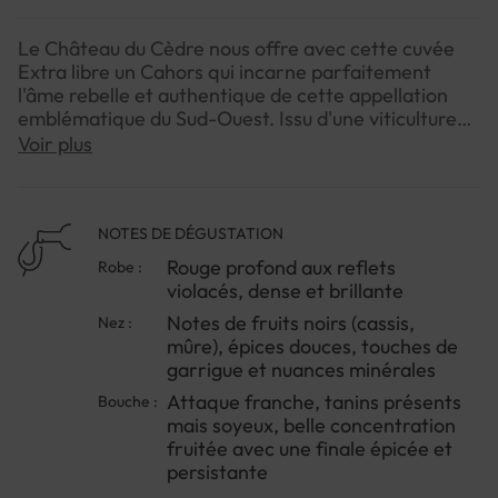
Le Château du Cèdre nous offre avec cette cuvée
Extra libre un Cahors qui incarne parfaitement
l'âme rebelle et authentique de cette appellation
emblématique du Sud-Ouest. Issu d'une viticulture
biologique respectueuse des terroirs, ce 2023
Voir plus
exprime toute la richesse des sols argilo-calcaires
de la vallée du Lot.Pascal et Jean-Marc Verhaeghe,
vignerons passionnés à la tête du domaine depuis
plusieurs décennies, ont conçu cette cuvée comme
NOTES DE DÉGUSTATION
un hymne à la liberté d'expression du cépage roi de
Rouge profond aux reflets
Robe :
Cahors : le Malbec. Le nom Extra libre évoque cette
violacés, dense et brillante
philosophie d'un vin sans contraintes, où la nature
Notes de fruits noirs (cassis,
Nez :
s'exprime pleinement.Ce Cahors révèle un
mûre), épices douces, touches de
caractère généreux et une belle concentration, tout
garrigue et nuances minérales
en conservant une élégance remarquable. Il séduit
par son équilibre entre puissance et finesse, typique
Attaque franche, tanins présents
Bouche :
des grands vins de cette région. Un vin de caractère
mais soyeux, belle concentration
qui accompagnera magnifiquement vos moments
fruitée avec une finale épicée et
de partage et de découverte.Pour l'apprécier
persistante
pleinement, n'hésitez pas à l'ouvrir une heure avant