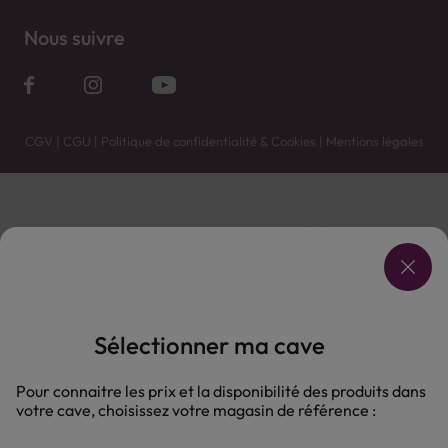
Nous suivre
CGV
|
CGU
|
Politique de confidentialité & Cookies
|
Mentions légales
Vente uniquement en caves. Contactez votre caviste pour plus de renseignements.
Les prix et promotions affichés peuvent varier selon le point de vente.
L'ABUS D'ALCOOL EST DANGEREUX POUR LA SANTÉ, À CONSOMMER AVEC MODÉRATION.
Sélectionner ma cave
Pour connaitre les prix et la disponibilité des produits dans
votre cave, choisissez votre magasin de référence :