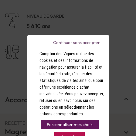
le service pour lui permettre de s'épanouir.
NIVEAU DE GARDE
5 à 10 ans
Continuer sans accepter
TEMPÉRATURE DE SERVICE
Comptoir des Vignes utilise des
17-18°C
cookies et des informations de
navigation pour assurer la fiabilité et
la sécurité du site, réaliser des
statistiques de visites ainsi que pour
offrir une expérience d'achat
individualisée. Vous pouvez accepter,
Accords Mets & Vins
refuser ou en savoir plus sur ces
opérations en sélectionnant les
options correspondantes.
RECETTE
Personnaliser mes choix
Magret de canard aux pois