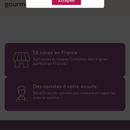
Accepter
gourmands
58 caves en France
Retrouvez le réseau Comptoir des Vignes
partout en France !
Des cavistes à votre écoute
Bénéficiez de conseils sur-mesure et repartez
avec le sourire :)