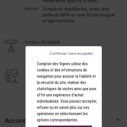
minéralité (pierre à fusil).
Ample et équilibrée, avec une
Bouche :
belle acidité et une finale longue
et persistante.
NIVEAU DE GARDE
5 à 10 ans
Continuer sans accepter
Comptoir des Vignes utilise des
cookies et des informations de
TEMPÉRATURE DE SERVICE
navigation pour assurer la fiabilité et
9-10°C
la sécurité du site, réaliser des
statistiques de visites ainsi que pour
offrir une expérience d'achat
individualisée. Vous pouvez accepter,
refuser ou en savoir plus sur ces
opérations en sélectionnant les
Accords Mets & Vins
options correspondantes.