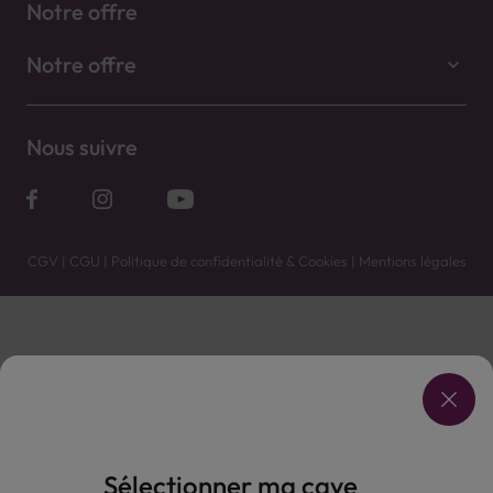
Notre offre
Notre offre
Nous suivre
CGV
|
CGU
|
Politique de confidentialité & Cookies
|
Mentions légales
Vente uniquement en caves. Contactez votre caviste pour plus de renseignements.
Les prix et promotions affichés peuvent varier selon le point de vente.
L'ABUS D'ALCOOL EST DANGEREUX POUR LA SANTÉ, À CONSOMMER AVEC MODÉRATION.
Sélectionner ma cave