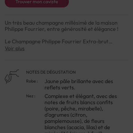
Trouver mon caviste
Un très beau champagne millésimé de la maison
Philippe Fourrier, entre générosité et élégance !
Le Champagne Philippe Fourrier Extra-brut
L'Exception 2016 est un champagne d'exception
Voir plus
élaboré à partir de 100 % de Chardonnay.
Ce Champagne présente une robe jaune soutenu
avec des reflets verts. Le nez est complexe et
NOTES DE DÉGUSTATION
élégant, avec des notes de fruits blancs confits,
Jaune pâle brillante avec des
Robe :
d'agrumes, de fleurs blanches et de minéralité. La
reflets verts.
bouche est ample et équilibrée, avec une douce
Complexe et élégant, avec des
Nez :
minéralité, une belle acidité et une finale longue et
notes de fruits blancs confits
persistante.
(poire, pêche, mirabelle),
d'agrumes (citron,
Ce champagne est un excellent choix pour l'apéritif
pamplemousse), de fleurs
ou pour accompagner des plats gastronomiques à
blanches (acacia, lilas) et de
base de poisson, de crustacés ou de fromages.