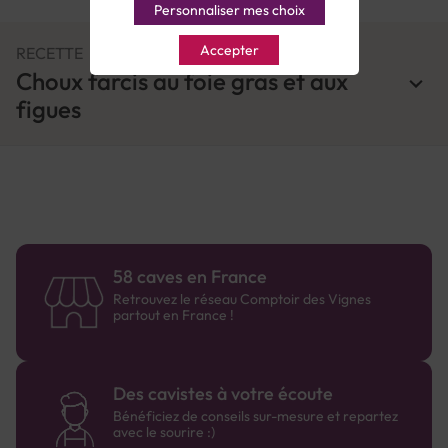
Personnaliser mes choix
Accepter
RECETTE
Choux farcis au foie gras et aux
figues
58 caves en France
Retrouvez le réseau Comptoir des Vignes
partout en France !
Des cavistes à votre écoute
Bénéficiez de conseils sur-mesure et repartez
avec le sourire :)