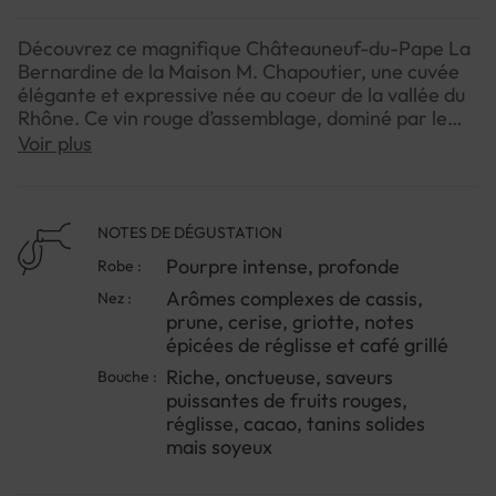
Découvrez ce magnifique Châteauneuf-du-Pape La
Bernardine de la Maison M. Chapoutier, une cuvée
élégante et expressive née au coeur de la vallée du
Rhône. Ce vin rouge d’assemblage, dominé par le
Grenache et complété par la Syrah et le Mourvèdre,
Voir plus
révèle une robe pourpre intense qui capte l’oeil dès
la première approche.Le nez s’ouvre sur un bouquet
complexe mêlant cassis, prune, cerise et griotte,
sublimé par des notes épicées de réglisse et sur un
NOTES DE DÉGUSTATION
fond délicat de café grillé. En bouche, il offre une
Pourpre intense, profonde
Robe :
attaque riche et onctueuse suivie d’une belle
Arômes complexes de cassis,
Nez :
rondeur, structurée par des tannins puissants mais
prune, cerise, griotte, notes
élégants, qui prolongent le plaisir.Idéal pour
épicées de réglisse et café grillé
accompagner des viandes rouges grillées ou un
plateau de fromages, ce magnum vous invite à un
Riche, onctueuse, saveurs
Bouche :
voyage gustatif tout en finesse et à partager de
puissantes de fruits rouges,
beaux moments conviviaux. Servez-le entre 16 et
réglisse, cacao, tanins solides
18°C pour en apprécier toute la complexité.
mais soyeux