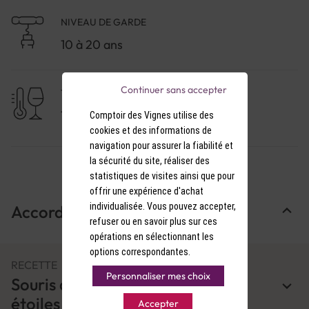
NIVEAU DE GARDE
10 à 20 ans
Continuer sans accepter
TEMPÉRATURE DE SERVICE
17-18°C
Comptoir des Vignes utilise des
cookies et des informations de
navigation pour assurer la fiabilité et
la sécurité du site, réaliser des
statistiques de visites ainsi que pour
offrir une expérience d'achat
individualisée. Vous pouvez accepter,
Accords Mets & Vins
refuser ou en savoir plus sur ces
opérations en sélectionnant les
options correspondantes.
RECETTE
Personnaliser mes choix
Souris d'agneau caramélisée et
étoiles de polenta
Accepter