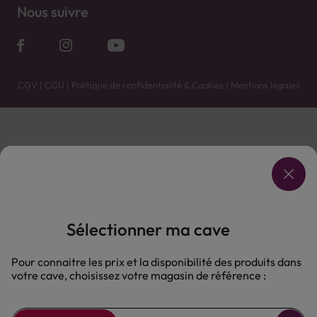
Nous suivre
CGV
|
CGU
|
Politique de confidentialité & Cookies
|
Mentions légales
Vente uniquement en caves. Contactez votre caviste pour plus de renseignements.
Les prix et promotions affichés peuvent varier selon le point de vente.
L'ABUS D'ALCOOL EST DANGEREUX POUR LA SANTÉ, À CONSOMMER AVEC MODÉRATION.
Sélectionner ma cave
Pour connaitre les prix et la disponibilité des produits dans
votre cave, choisissez votre magasin de référence :