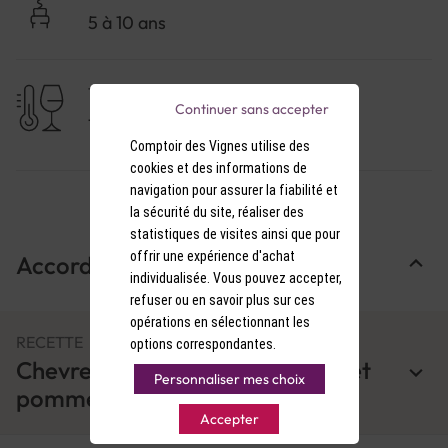
5 à 10 ans
TEMPÉRATURE DE SERVICE
Continuer sans accepter
17-18°C
Comptoir des Vignes utilise des
cookies et des informations de
navigation pour assurer la fiabilité et
la sécurité du site, réaliser des
statistiques de visites ainsi que pour
offrir une expérience d'achat
Accords Mets & Vins
individualisée. Vous pouvez accepter,
refuser ou en savoir plus sur ces
opérations en sélectionnant les
RECETTE
options correspondantes.
Chevreuil aux marrons, airelles et
Personnaliser mes choix
pommes
Accepter