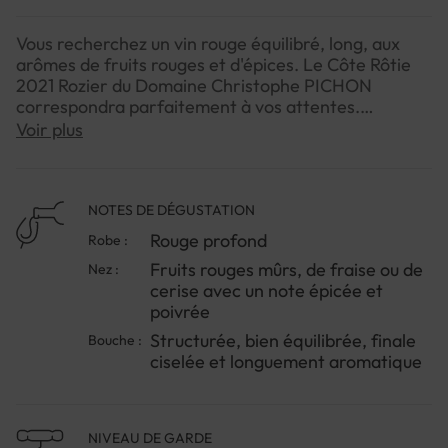
Vous recherchez un vin rouge équilibré, long, aux
arômes de fruits rouges et d'épices. Le Côte Rôtie
2021 Rozier du Domaine Christophe PICHON
correspondra parfaitement à vos attentes.
Voir plus
Le Côte Rôtie 2021 Rozier est un grand vin de la
vallée du Rhône. Nous vous proposons de découvrir
ce merveilleux millésime 2019. Il est question d'un
assemblage de Syrah et d'une pointe de Viognier.
NOTES DE DÉGUSTATION
Rouge profond
Robe :
C'est sur une durée de 14 mois que l'élevage est
Fruits rouges mûrs, de fraise ou de
Nez :
réalisé pour ce vin rouge Cote Rôtie Rozier du
cerise avec un note épicée et
Domaine Christophe PICHON à Chavanay, et cela
poivrée
dans une proportion de fûts neufs de l'ordre de 50%.
Structurée, bien équilibrée, finale
Bouche :
ciselée et longuement aromatique
NIVEAU DE GARDE