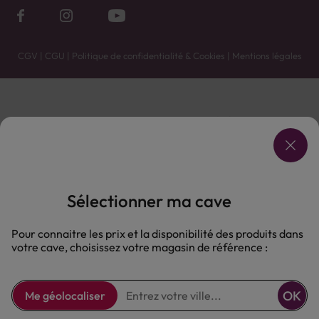
CGV
|
CGU
|
Politique de confidentialité & Cookies
|
Mentions légales
Vente uniquement en caves. Contactez votre caviste pour plus de renseignements.
Les prix et promotions affichés peuvent varier selon le point de vente.
L'ABUS D'ALCOOL EST DANGEREUX POUR LA SANTÉ, À CONSOMMER AVEC MODÉRATION.
Sélectionner ma cave
Pour connaitre les prix et la disponibilité des produits dans
votre cave, choisissez votre magasin de référence :
OK
Me géolocaliser