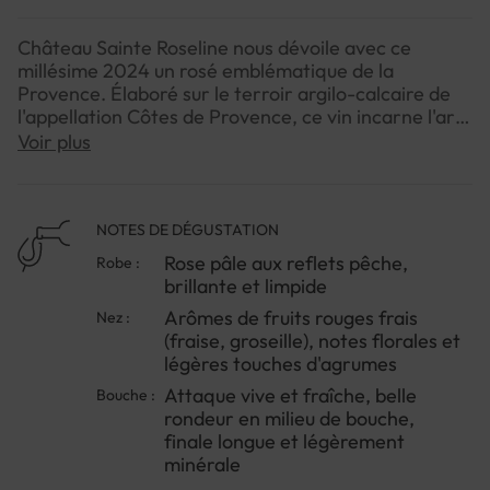
Château Sainte Roseline nous dévoile avec ce
millésime 2024 un rosé emblématique de la
Provence. Élaboré sur le terroir argilo-calcaire de
l'appellation Côtes de Provence, ce vin incarne l'art
de vivre méditerranéen avec élégance et finesse.La
Voir plus
cuvée Prestige révèle toute la maîtrise du domaine
dans la création de rosés expressifs et équilibrés. Sa
fraîcheur caractéristique et sa palette aromatique
délicate en font le compagnon idéal des repas
NOTES DE DÉGUSTATION
estivaux, mais il saura également prolonger les
Rose pâle aux reflets pêche,
Robe :
plaisirs de l'été tout au long de l'année. À la fois
brillante et limpide
accessible et raffiné, ce rosé s'adresse aux
Arômes de fruits rouges frais
Nez :
amateurs comme aux connaisseurs à la recherche
(fraise, groseille), notes florales et
d'un vin provençal authentique.Pour en apprécier
légères touches d'agrumes
pleinement les qualités, servez-le lors d'un déjeuner
en terrasse accompagné d'une cuisine
Attaque vive et fraîche, belle
Bouche :
méditerranéenne légère et parfumée.
rondeur en milieu de bouche,
finale longue et légèrement
minérale