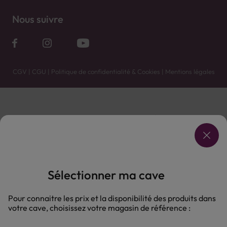
Nous suivre
CGV
|
CGU
|
Politique de confidentialité & Cookies
|
Mentions légales
Vente uniquement en caves. Contactez votre caviste pour plus de renseignements.
Les prix et promotions affichés peuvent varier selon le point de vente.
L'ABUS D'ALCOOL EST DANGEREUX POUR LA SANTÉ, À CONSOMMER AVEC MODÉRATION.
Sélectionner ma cave
Pour connaitre les prix et la disponibilité des produits dans
votre cave, choisissez votre magasin de référence :