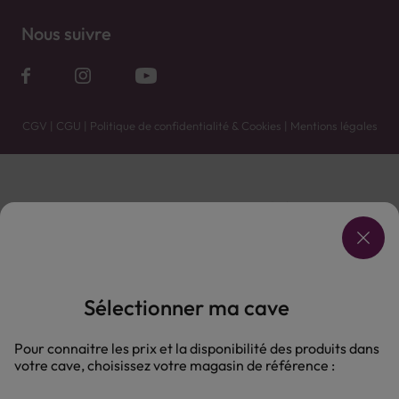
Nous suivre
CGV
|
CGU
|
Politique de confidentialité & Cookies
|
Mentions légales
Vente uniquement en caves. Contactez votre caviste pour plus de renseignements.
Les prix et promotions affichés peuvent varier selon le point de vente.
L'ABUS D'ALCOOL EST DANGEREUX POUR LA SANTÉ, À CONSOMMER AVEC MODÉRATION.
Sélectionner ma cave
Pour connaitre les prix et la disponibilité des produits dans
votre cave, choisissez votre magasin de référence :