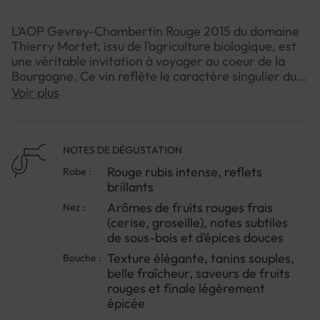
L’AOP Gevrey-Chambertin Rouge 2015 du domaine
Thierry Mortet, issu de l’agriculture biologique, est
une véritable invitation à voyager au coeur de la
Bourgogne. Ce vin reflète le caractère singulier du
terroir de Gevrey-Chambertin, privilégiant
Voir plus
l’expression du Pinot Noir à travers une vinification
minutieuse et respectueuse de la nature. Le
millésime 2015 se distingue par une belle maturité et
une profondeur aromatique, offrant des tanins fins
NOTES DE DÉGUSTATION
et une élégance typique des grands vins du
Rouge rubis intense, reflets
Robe :
domaine.Parfait à déguster autour d’une table
brillants
entre connaisseurs ou lors d’un repas convivial, ce
Arômes de fruits rouges frais
Nez :
Gevrey-Chambertin révèle progressivement ses
(cerise, groseille), notes subtiles
arômes et sa subtilité. Pour l’apprécier pleinement,
de sous-bois et d’épices douces
n’hésitez pas à le carafer avant le service. Un
excellent choix pour les amateurs de vins
Texture élégante, tanins souples,
Bouche :
authentiques et naturels qui aiment découvrir
belle fraîcheur, saveurs de fruits
chaque nuance d’un grand Bourgogne.
rouges et finale légèrement
épicée