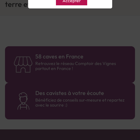
Accepter
terre et truffe
58 caves en France
Retrouvez le réseau Comptoir des Vignes
partout en France !
Des cavistes à votre écoute
Bénéficiez de conseils sur-mesure et repartez
avec le sourire :)