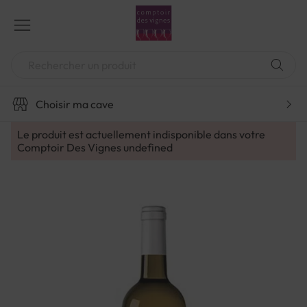
Aller
au
contenu
Chercher
Choisir ma cave
Le produit est actuellement indisponible dans votre
Comptoir Des Vignes
undefined