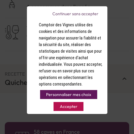
A consommer dans l'année
Continuer sans accepter
Comptoir des Vignes utilise des
TEMPÉRATURE DE SERVICE
cookies et des informations de
11-12°C
navigation pour assurer la fiabilité et
la sécurité du site, réaliser des
statistiques de visites ainsi que pour
offrir une expérience d'achat
individualisée. Vous pouvez accepter,
refuser ou en savoir plus sur ces
RECETTE
opérations en sélectionnant les
Quiche au Saumon fumé
options correspondantes.
Personnaliser mes choix
Accepter
58 caves en France