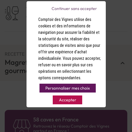
Continuer sans accepter
TEMPÉRATURE DE SERVICE
17-18°C
Comptoir des Vignes utilise des
cookies et des informations de
navigation pour assurer la fiabilité et
la sécurité du site, réaliser des
statistiques de visites ainsi que pour
offrir une expérience d'achat
RECETTE
individualisée. Vous pouvez accepter,
Magret de canard aux pois
refuser ou en savoir plus sur ces
gourmands
opérations en sélectionnant les
options correspondantes.
Personnaliser mes choix
Accepter
58 caves en France
Retrouvez le réseau Comptoir des Vignes
partout en France !