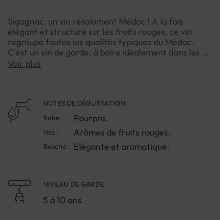
Sigognac, un vin résolument Médoc ! A la fois
élégant et structuré sur les fruits rouges, ce vin
regroupe toutes les qualités typiques du Médoc.
C'est un vin de garde, à boire idéalement dans les 5
à 10 ans autour d'une belle pièce de viande rouge.
Voir plus
NOTES DE DÉGUSTATION
Pourpre.
Robe :
Arômes de fruits rouges.
Nez :
Elégante et aromatique.
Bouche :
NIVEAU DE GARDE
5 à 10 ans