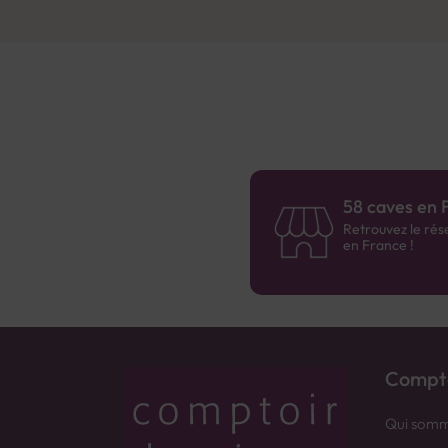
58 caves en 
Retrouvez le rés
en France !
Compto
Qui somm