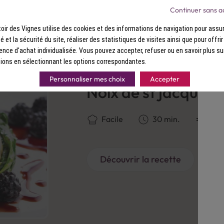
acés (homard, langoustine), volailles (chapon, poularde), et fro
Continuer sans a
ir des Vignes utilise des cookies et des informations de navigation pour assur
ité et la sécurité du site, réaliser des statistiques de visites ainsi que pour offri
ence d'achat individualisée. Vous pouvez accepter, refuser ou en savoir plus su
ions en sélectionnant les options correspondantes.
RECETTE
Personnaliser mes choix
Accepter
Noix de st jacques
Facile
30 min.
Ass
Découvrir la recette