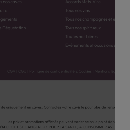
es nos caves
Accords Mets-Vins
toire
Tous nos vins
agements
Tous nos champagnes et efferver
e Dégustation
Tous nos spiritueux
Toutes nos bières
Evénements et occasions spéciale
CGV
|
CGU
|
Politique de confidentialité & Cookies
|
Mentions légales
nte uniquement en caves. Contactez votre caviste pour plus de renseignemen
Les prix et promotions affichés peuvent varier selon le point de vente.
 D'ALCOOL EST DANGEREUX POUR LA SANTÉ, À CONSOMMER AVEC MODÉ