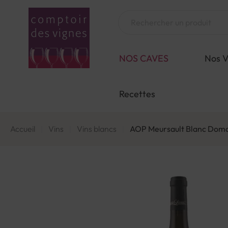
Aller
au
Chercher
contenu
NOS CAVES
Nos V
Recettes
Accueil
Vins
Vins blancs
AOP Meursault Blanc Doma