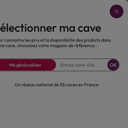
Choisir ma cave
électionner ma cave
ux
Nos Bières
Sans alcool
r connaitre les prix et la disponibilité des produits dans
re cave, choisissez votre magasin de référence :
OK
Me géolocaliser
Un réseau national de 58 caves en France
 Blanc Domaine
Rougeot 2022
Bourgogne
Meursault
AOP