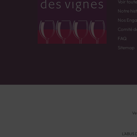
Voir tout
Notre his
Nos Eng
Comité d
FAQ
Sitemap
Ve
L'ABUS