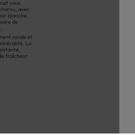
ait vous
 charnu, avec
hair blanche,
voire de
.
ment ronde et
minéralité. La
sistante,
de fraîcheur