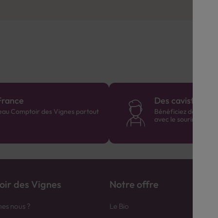
France
Des cavistes à v
eau Comptoir des Vignes partout
Bénéficiez de consei
avec le sourire :)
ir des Vignes
Notre offre
es nous ?
Le Bio