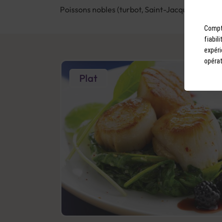
Poissons nobles (turbot, Saint-Jacques), crust
Compto
fiabil
expéri
opérat
Plat