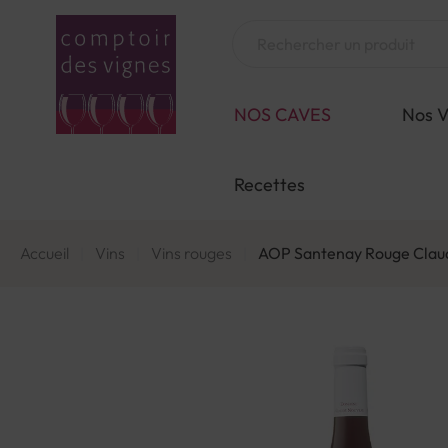
Aller
au
Chercher
contenu
NOS CAVES
Nos V
Recettes
Accueil
Vins
Vins rouges
AOP Santenay Rouge Clau