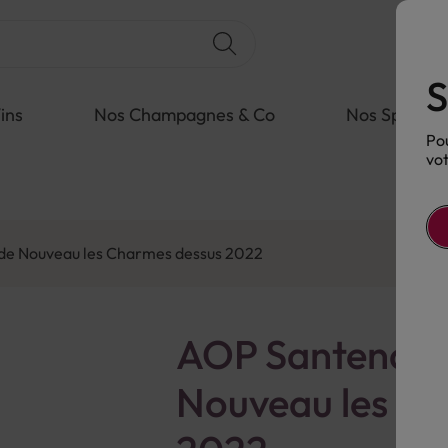
S
ins
Nos Champagnes & Co
Nos Spiritue
Pou
vot
de Nouveau les Charmes dessus 2022
AOP Santenay 
Nouveau les Ch