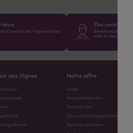
France
Des cavistes à v
eau Comptoir des Vignes partout
Bénéficiez de consei
avec le sourire :)
ir des Vignes
Notre offre
es nous ?
Le Bio
es nos caves
Accords Mets-Vins
toire
Tous nos vins
agements
Tous nos champagnes et efferver
e Dégustation
Tous nos spiritueux