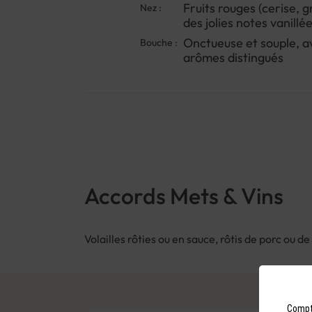
Fruits rouges (cerise, g
Nez :
des jolies notes vanillée
Onctueuse et souple, a
Bouche :
arômes distingués
Accords Mets & Vins
Volailles rôties ou en sauce, rôtis de porc ou d
Compto