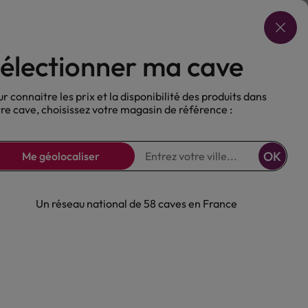
Choisir ma cave
électionner ma cave
ux
Nos Bières
Sans alcool
r connaitre les prix et la disponibilité des produits dans
re cave, choisissez votre magasin de référence :
OK
Me géolocaliser
Un réseau national de 58 caves en France
Rouge Claude
armes dessus