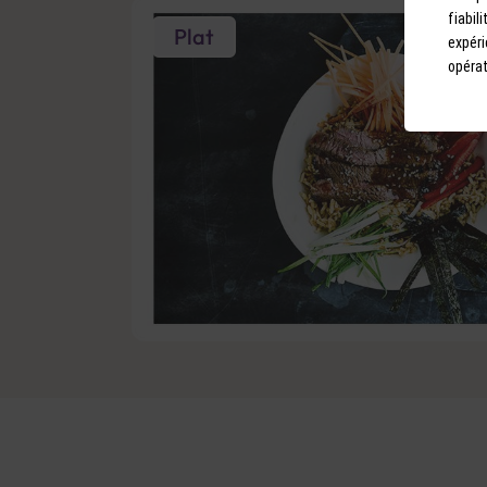
fiabil
Plat
expéri
opérat