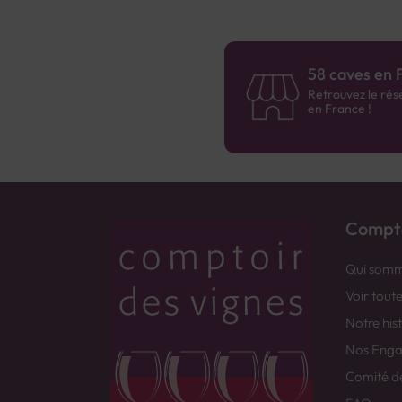
58 caves en 
Retrouvez le rés
en France !
Compto
Qui somm
Voir tout
Notre his
Nos Eng
Comité d