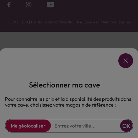
CGV
|
CGU
|
Politique de confidentialité & Cookies
|
Mentions légales
Vente uniquement en caves. Contactez votre caviste pour plus de renseignements.
Les prix et promotions affichés peuvent varier selon le point de vente.
L'ABUS D'ALCOOL EST DANGEREUX POUR LA SANTÉ, À CONSOMMER AVEC MODÉRATION.
Sélectionner ma cave
Pour connaitre les prix et la disponibilité des produits dans
votre cave, choisissez votre magasin de référence :
OK
Me géolocaliser