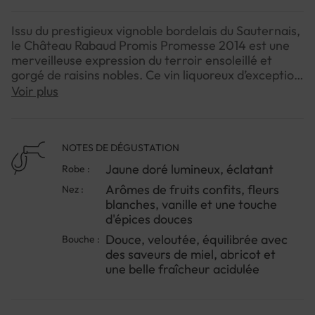
Issu du prestigieux vignoble bordelais du Sauternais,
le Château Rabaud Promis Promesse 2014 est une
merveilleuse expression du terroir ensoleillé et
gorgé de raisins nobles. Ce vin liquoreux d’exception
provient d’un domaine classé 1er Grand Cru,
Voir plus
bénéficiant du savoir-faire passionné de la famille
Déjean qui a su redonner grâce et équilibre à cette
cuvée.Avec une belle richesse aromatique et une
délicatesse en bouche, ce Sauternes dévoile toute la
NOTES DE DÉGUSTATION
poésie du savoureux mélange de Sémillon et
Jaune doré lumineux, éclatant
Robe :
Sauvignon Blanc. On y perçoit des notes fruitées et
Arômes de fruits confits, fleurs
Nez :
vanillées, accompagnées d’une onctuosité
blanches, vanille et une touche
charmeuse.Ce vin s’apprécie idéalement
d'épices douces
accompagné de mets raffinés comme un foie gras
ou des desserts fruités, ou simplement à savourer
Douce, veloutée, équilibrée avec
Bouche :
en fin de repas pour un moment de pur plaisir
des saveurs de miel, abricot et
gourmand.
une belle fraîcheur acidulée