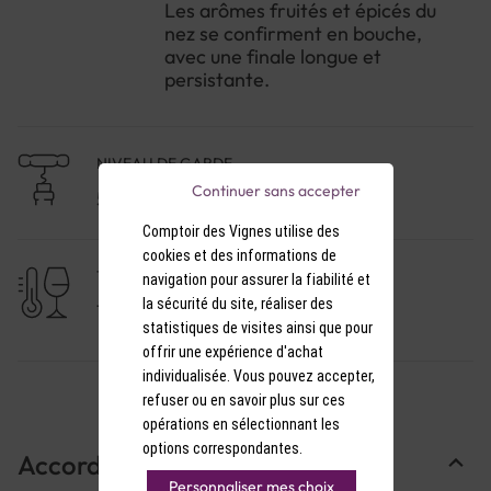
Les arômes fruités et épicés du
nez se confirment en bouche,
avec une finale longue et
persistante.
NIVEAU DE GARDE
Continuer sans accepter
5 à 10 ans
Comptoir des Vignes utilise des
cookies et des informations de
TEMPÉRATURE DE SERVICE
navigation pour assurer la fiabilité et
la sécurité du site, réaliser des
17-18°C
statistiques de visites ainsi que pour
offrir une expérience d'achat
individualisée. Vous pouvez accepter,
refuser ou en savoir plus sur ces
opérations en sélectionnant les
options correspondantes.
Accords Mets & Vins
Personnaliser mes choix