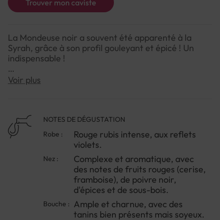
Trouver mon caviste
La Mondeuse noir a souvent été apparenté à la
Syrah, grâce à son profil gouleyant et épicé ! Un
indispensable !
Le Savoie Maison Philippe Grisard Mondeuse Noir
Voir plus
Obstinee 2022 est un vin rouge élégant et expressif,
qui met en valeur tout le potentiel du cépage
Mondeuse noire. Sa structure harmonieuse et ses
arômes complexes en font un vin
NOTES DE DÉGUSTATION
d'accompagnement idéal pour les repas
Rouge rubis intense, aux reflets
Robe :
gastronomiques.
violets.
Complexe et aromatique, avec
Nez :
des notes de fruits rouges (cerise,
framboise), de poivre noir,
d'épices et de sous-bois.
Ample et charnue, avec des
Bouche :
tanins bien présents mais soyeux.