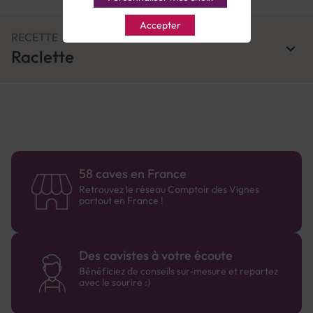
Accepter
RECETTE
Raclette
58 caves en France
Retrouvez le réseau Comptoir des Vignes
partout en France !
Des cavistes à votre écoute
Bénéficiez de conseils sur-mesure et repartez
avec le sourire :)