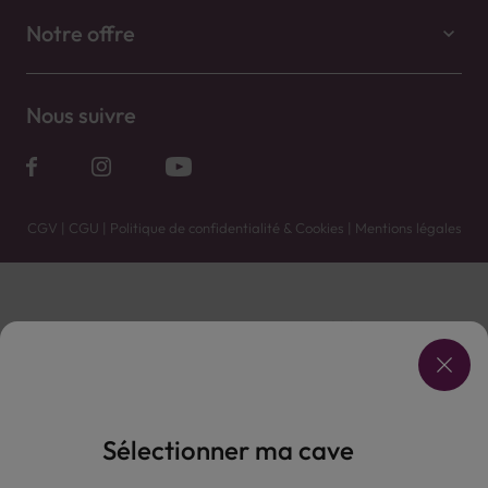
Notre offre
Nous suivre
CGV
|
CGU
|
Politique de confidentialité & Cookies
|
Mentions légales
Vente uniquement en caves. Contactez votre caviste pour plus de renseignements.
Les prix et promotions affichés peuvent varier selon le point de vente.
L'ABUS D'ALCOOL EST DANGEREUX POUR LA SANTÉ, À CONSOMMER AVEC MODÉRATION.
Sélectionner ma cave