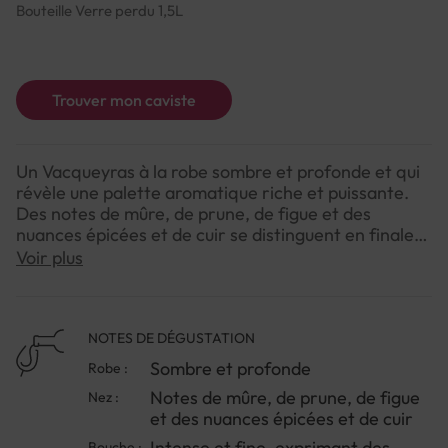
Bouteille Verre perdu 1,5L
Trouver mon caviste
Un Vacqueyras à la robe sombre et profonde et qui
révèle une palette aromatique riche et puissante.
Des notes de mûre, de prune, de figue et des
nuances épicées et de cuir se distinguent en finale.
Ce Cru produit des vins intenses et fins, exprimant
Voir plus
des arômes d’épices et de garrigue bien particuliers.
NOTES DE DÉGUSTATION
Sombre et profonde
Robe :
Notes de mûre, de prune, de figue
Nez :
et des nuances épicées et de cuir
Intense et fine, exprimant des
Bouche :