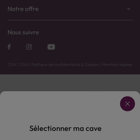
Notre offre
Nous suivre
CGV
|
CGU
|
Politique de confidentialité & Cookies
|
Mentions légales
Vente uniquement en caves. Contactez votre caviste pour plus de renseignements.
Les prix et promotions affichés peuvent varier selon le point de vente.
L'ABUS D'ALCOOL EST DANGEREUX POUR LA SANTÉ, À CONSOMMER AVEC MODÉRATION.
Sélectionner ma cave