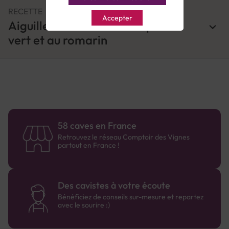
RECETTE
Accepter
Aiguillettes de canard au poivre
vert et au romarin
58 caves en France
Retrouvez le réseau Comptoir des Vignes
partout en France !
Des cavistes à votre écoute
Bénéficiez de conseils sur-mesure et repartez
avec le sourire :)